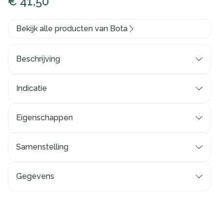
€ 41,50
Bekijk alle producten van Bota
Beschrijving
Indicatie
Eigenschappen
Anatomische pasvorm
Thermische vezel
Samenstelling
Warm en ademend
Zacht en soepel
Gegevens
Ingewerkte soepele baleinen voorkomt oprollen
CNK
0088658
Zonder naad