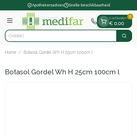
Dia 1 van 1
Ga naar de inhoud
Apothekersadvies
Snelle beschikbaarheid
0
0 artikelen
Menu
€ 0,00
Zoek
Product, merk, categorie...
Home
/
Botasol Gordel Wh H 25cm 100cm l
Botasol Gordel Wh H 25cm 100cm l