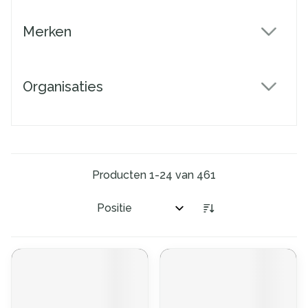
Merken
filter
Organisaties
filter
Producten
1
-
24
van
461
Sorteer op: