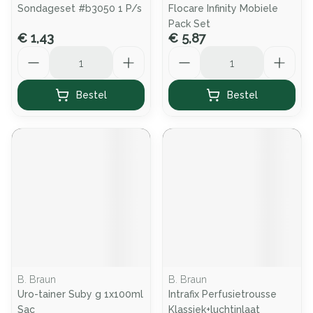
Sondageset #b3050 1 P/s
Flocare Infinity Mobiele
Pack Set
€ 1,43
€ 5,87
Aantal
Aantal
Bestel
Bestel
B. Braun
B. Braun
Uro-tainer Suby g 1x100ml
Intrafix Perfusietrousse
Sac
Klassiek+luchtinlaat