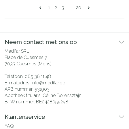
Pagina's
U lees momenteel pagina
Pagina
Pagina
Pagina
1
2
3
...
20
Neem contact met ons op
Medifar SRL
Place de Cuesmes 7
7033
Cuesmes (Mons)
Telefoon:
065 36 11 48
E-mailadres:
info@
medifar.be
APB nummer:
531903
Apotheek titularis:
Céline Borensztajn
BTW nummer:
BE0428055258
Klantenservice
FAQ