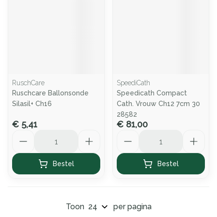
RuschCare
SpeediCath
Ruschcare Ballonsonde
Speedicath Compact
Silasil+ Ch16
Cath. Vrouw Ch12 7cm 30
28582
€ 5,41
€ 81,00
Aantal
Aantal
Bestel
Bestel
Toon
per pagina