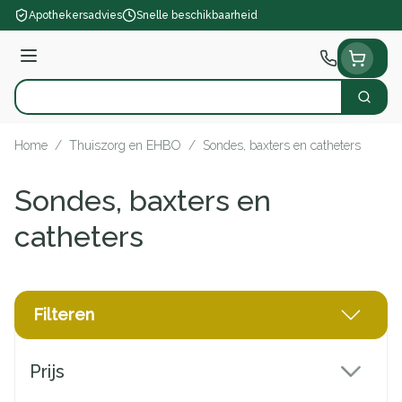
Ga naar de inhoud
Apothekersadvies
Snelle beschikbaarheid
Menu
Zoek
Product, merk, categorie...
Home
/
Thuiszorg en EHBO
/
Sondes, baxters en catheters
Sondes, baxters en
catheters
Filteren
Doorgaan naar productlijst
Prijs
filter