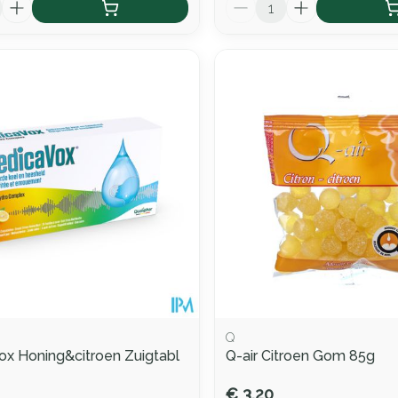
Aantal
Q
x Honing&citroen Zuigtabl
Q-air Citroen Gom 85g
€ 3,20