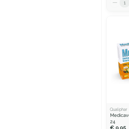
Aantal
Qualiphar
Medicavo
24
€ 9,95