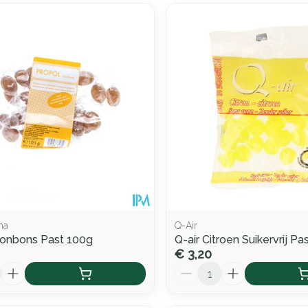
ma
Q-Air
Bonbons Past 100g
Q-air Citroen Suikervrij Pa
€ 3,20
Aantal