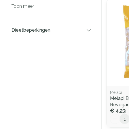
Toon meer
Dieetbeperkingen
filter
Melapi
Melapi 
Revoga
€ 4,23
Aantal