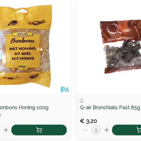
Q
Bonbons Honing 100g
Q-air Bronchialis Past 85g
n
€ 3,20
Aantal