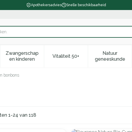
Apothekersadvies
Snelle beschikbaarheid
Zwangerschap
Natuur
Vitaliteit 50+
d, verzorging en hygiëne categorie
enu voor Dieet, voeding en vitamines categorie
Toon submenu voor Zwangerschap en kinderen ca
Toon submenu voor Vitaliteit 
Toon subm
en kinderen
geneeskunde
 en bonbons
cten
1
-
24
van
118