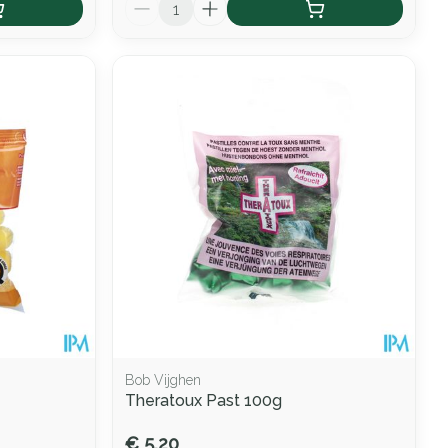
Aantal
Bob Vijghen
Theratoux Past 100g
€ 5,20