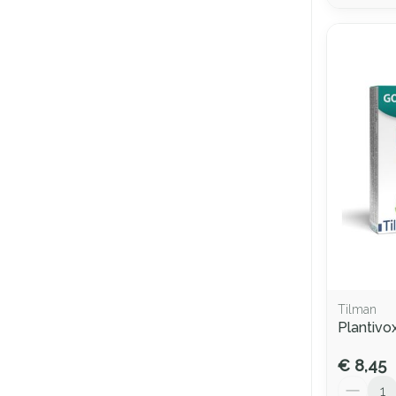
Tilman
Plantivox
€ 8,45
Aantal