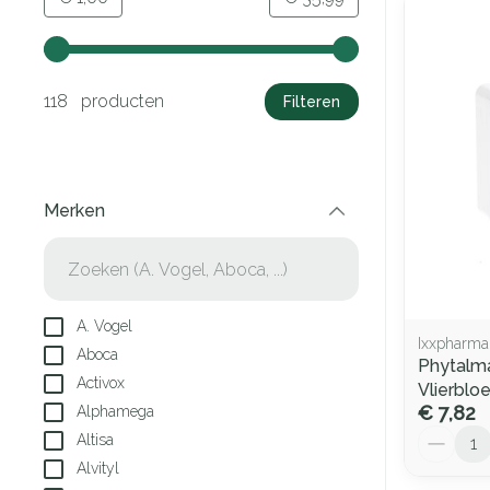
Gebruik de pijltjestoetsen links en rechts om de minima
118 producten
Filteren
Merken
filter
A. Vogel
Ixxpharma
Aboca
Phytalm
Activox
Vlierblo
€ 7,82
Alphamega
Aantal
Altisa
Alvityl