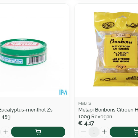
Melapi
Eucalyptus-menthol Zs
Melapi Bonbons Citroen 
 45g
100g Revogan
€ 4,17
Aantal