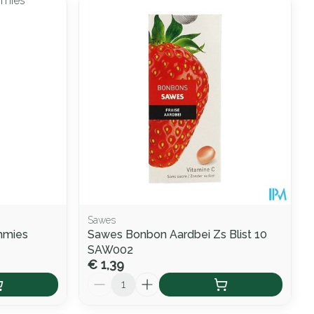
Sawes
mmies
Sawes Bonbon Aardbei Zs Blist 10
SAW002
€ 1,39
Aantal