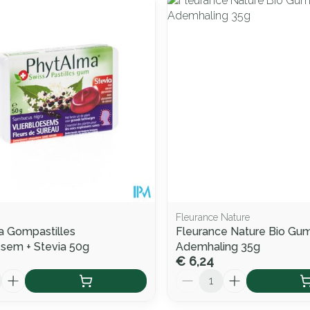
le en maximale prijswaarden aan te passen.
Fleurance Nature
a Gompastilles
Fleurance Nature Bio Gu
esem + Stevia 50g
Ademhaling 35g
€ 6,24
Aantal