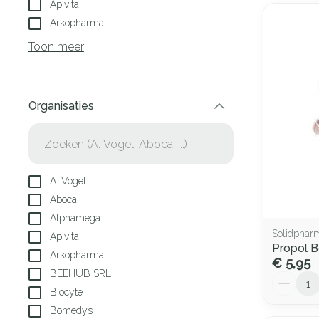
Apivita
Arkopharma
Toon meer
Organisaties
filter
A. Vogel
Aboca
Alphamega
Solidphar
Apivita
Propol 
Arkopharma
€ 5,95
BEEHUB SRL
Aantal
Biocyte
Bomedys