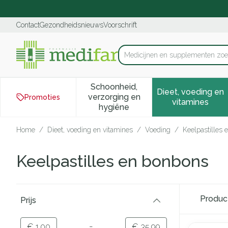
Ga naar de inhoud
Dia 1 van 1
Contact
Gezondheidsnieuws
Voorschrift
Product, merk, categorie...
Schoonheid,
Dieet, voeding en
verzorging en
Promoties
Toon submenu voor Schoonhei
Toon subm
vitamines
hygiëne
Home
/
Dieet, voeding en vitamines
/
Voeding
/
Keelpastilles
Keelpastilles en bonbons
Doorgaan naar productlijst
Produ
Prijs
filter
-
Minimumwaarde
Maximale waarde
€ 1,00
€ 35,99