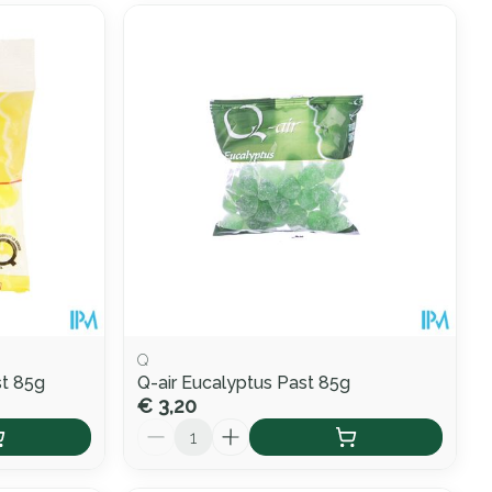
Q
st 85g
Q-air Eucalyptus Past 85g
€ 3,20
Aantal