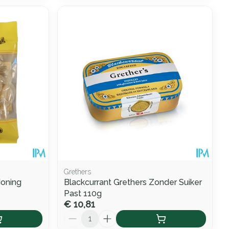
Grethers
Honing
Blackcurrant Grethers Zonder Suiker
Past 110g
€ 10,81
Aantal