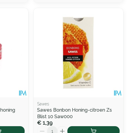
Sawes
-honing
Sawes Bonbon Honing-citroen Zs
Blist 10 Saw000
€ 1,39
Aantal