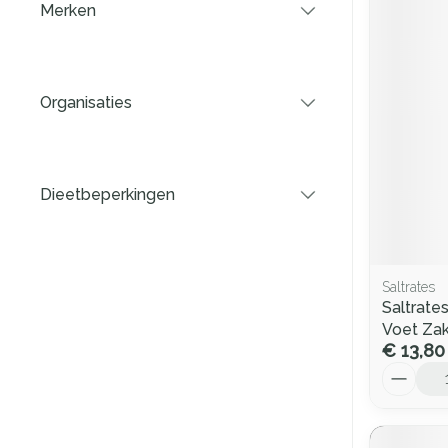
Merken
filter
Organisaties
filter
Dieetbeperkingen
filter
Saltrates
Saltrate
Voet Za
€ 13,80
Aantal