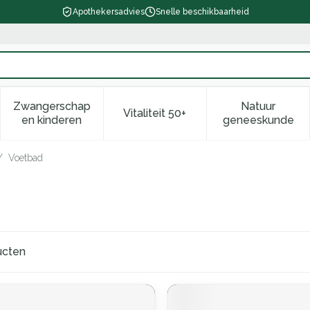
Apothekersadvies
Snelle beschikbaarheid
Zwangerschap
Natuur
Vitaliteit 50+
d, verzorging en hygiëne categorie
enu voor Dieet, voeding en vitamines categorie
Toon submenu voor Zwangerschap en kinderen ca
Toon submenu voor Vitaliteit 
Toon subm
en kinderen
geneeskunde
/
Voetbad
ucten