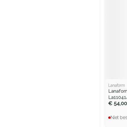
Lanaform
Lanafor
La11041
€ 54,00
Niet be