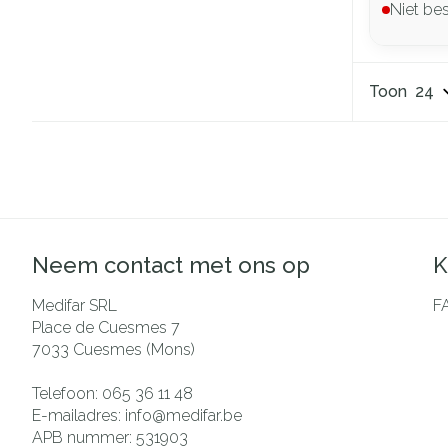
Niet be
Toon
Neem contact met ons op
K
Medifar SRL
F
Place de Cuesmes 7
7033
Cuesmes (Mons)
Telefoon:
065 36 11 48
E-mailadres:
info@
medifar.be
APB nummer:
531903