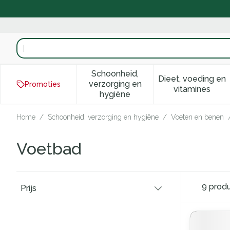
Ga naar de inhoud
Product, merk, categorie...
Schoonheid,
Dieet, voeding en
verzorging en
Promoties
Toon submenu voor Schoonhei
Toon subm
vitamines
hygiëne
Home
/
Schoonheid, verzorging en hygiëne
/
Voeten en benen
Voetbad
Doorgaan naar productlijst
9
prod
Prijs
filter