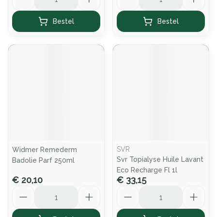
Bestel
Bestel
SVR
Widmer Remederm
Svr Topialyse Huile Lavant
Badolie Parf 250ml
Eco Recharge Fl 1l
€ 20,10
€ 33,15
Aantal
Aantal