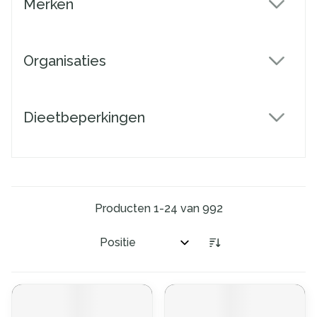
Merken
filter
Organisaties
filter
Dieetbeperkingen
filter
Producten
1
-
24
van
992
Sorteer op: