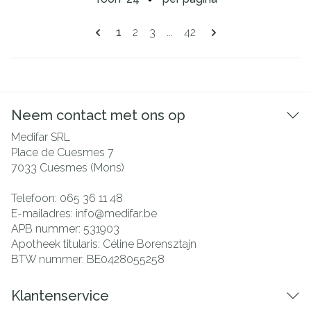
Pagina's
U lees momenteel pagina
Pagina
Pagina
Pagina
1
2
3
...
42
Neem contact met ons op
Medifar SRL
Place de Cuesmes 7
7033
Cuesmes (Mons)
Telefoon:
065 36 11 48
E-mailadres:
info@
medifar.be
APB nummer:
531903
Apotheek titularis:
Céline Borensztajn
BTW nummer:
BE0428055258
Klantenservice