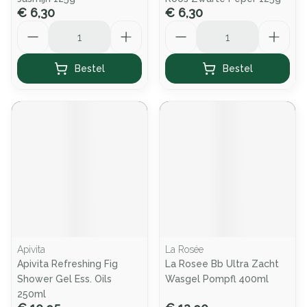
€ 6,30
€ 6,30
Aantal
Aantal
Bestel
Bestel
Apivita
La Rosée
Apivita Refreshing Fig
La Rosee Bb Ultra Zacht
Shower Gel Ess. Oils
Wasgel Pompfl 400ml
250ml