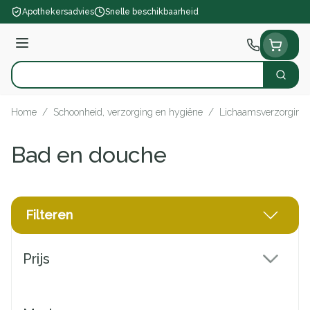
Ga naar de inhoud
Apothekersadvies
Snelle beschikbaarheid
Menu
Zoek
Product, merk, categorie...
Home
/
Schoonheid, verzorging en hygiëne
/
Lichaamsverzorging
Bad en douche
Filteren
Doorgaan naar productlijst
Prijs
filter