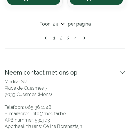
Toon
per pagina
Pagina's
U lees momenteel pagina
Pagina
Pagina
Pagina
1
2
3
4
Neem contact met ons op
Medifar SRL
Place de Cuesmes 7
7033
Cuesmes (Mons)
Telefoon:
065 36 11 48
E-mailadres:
info@
medifar.be
APB nummer:
531903
Apotheek titularis:
Céline Borensztajn