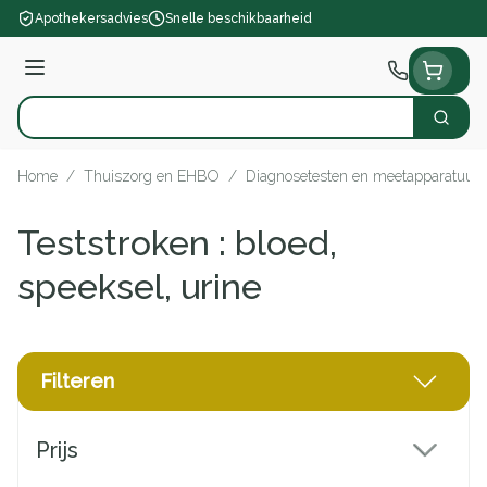
Ga naar de inhoud
Apothekersadvies
Snelle beschikbaarheid
Menu
Zoek
Product, merk, categorie...
Home
/
Thuiszorg en EHBO
/
Diagnosetesten en meetapparatuur
Teststroken : bloed,
speeksel, urine
Filteren
Doorgaan naar productlijst
Prijs
filter