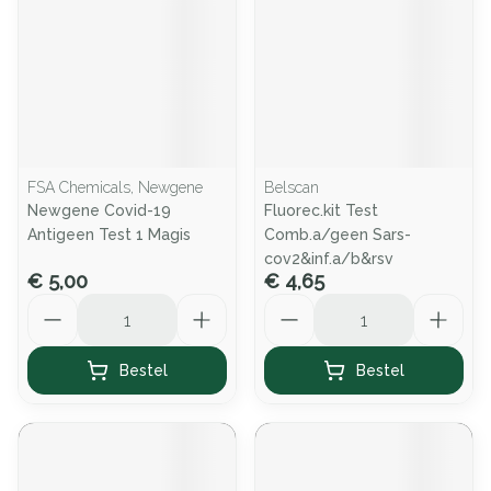
FSA Chemicals, Newgene
Belscan
Newgene Covid-19
Fluorec.kit Test
Antigeen Test 1 Magis
Comb.a/geen Sars-
cov2&inf.a/b&rsv
€ 5,00
€ 4,65
Aantal
Aantal
Bestel
Bestel