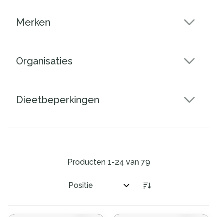
Merken
filter
Organisaties
filter
Dieetbeperkingen
filter
Producten
1
-
24
van
79
Sorteer op: