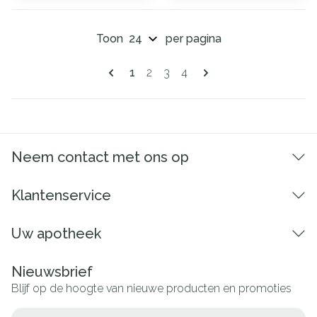
Toon
per pagina
Pagina's
U lees momenteel pagina
Pagina
Pagina
Pagina
1
2
3
4
Neem contact met ons op
Klantenservice
Uw apotheek
Nieuwsbrief
Blijf op de hoogte van nieuwe producten en promoties
E-mail adres