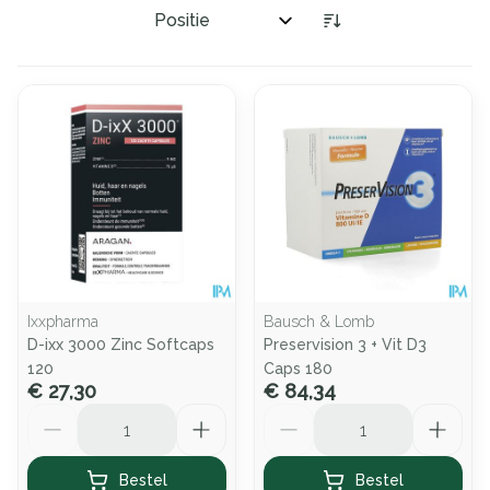
Sorteer op:
Ixxpharma
Bausch & Lomb
D-ixx 3000 Zinc Softcaps
Preservision 3 + Vit D3
120
Caps 180
€ 27,30
€ 84,34
Aantal
Aantal
Bestel
Bestel