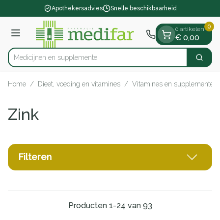
Dia 1 van 1
Ga naar de inhoud
Apothekersadvies
Snelle beschikbaarheid
0
0 artikelen
Menu
€ 0,00
Medici
Zoek
Product, merk, categorie...
Home
/
Dieet, voeding en vitamines
/
Vitamines en supplementen
Zink
Filteren
Producten
1
-
24
van
93