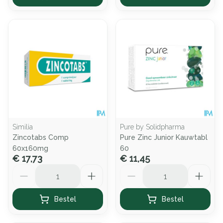
Similia
Pure by Solidpharma
Zincotabs Comp
Pure Zinc Junior Kauwtabl
60x160mg
60
€ 17,73
€ 11,45
Aantal
Aantal
Bestel
Bestel