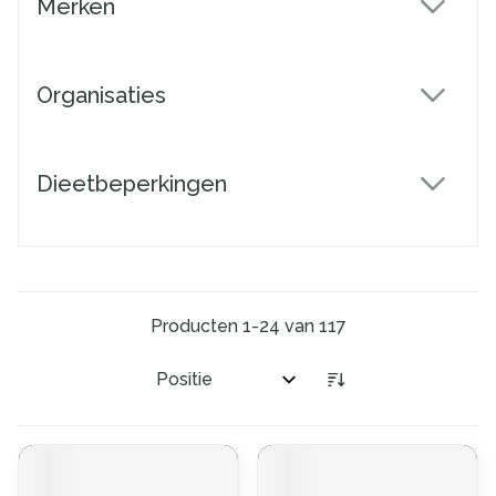
Merken
filter
Organisaties
filter
Dieetbeperkingen
filter
Producten
1
-
24
van
117
Sorteer op: