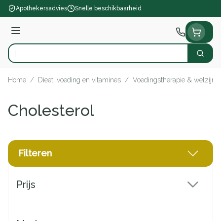
Ga naar de inhoud
Apothekersadvies
Snelle beschikbaarheid
Menu
Zoek
Product, merk, categorie...
Home
/
Dieet, voeding en vitamines
/
Voedingstherapie & welzijn
Cholesterol
Filteren
Doorgaan naar productlijst
Prijs
filter