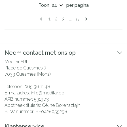
Toon
per pagina
Pagina's
U lees momenteel pagina
Pagina
Pagina
Pagina
1
2
3
...
5
Neem contact met ons op
Medifar SRL
Place de Cuesmes 7
7033
Cuesmes (Mons)
Telefoon:
065 36 11 48
E-mailadres:
info@
medifar.be
APB nummer:
531903
Apotheek titularis:
Céline Borensztajn
BTW nummer:
BE0428055258
Klantenservice