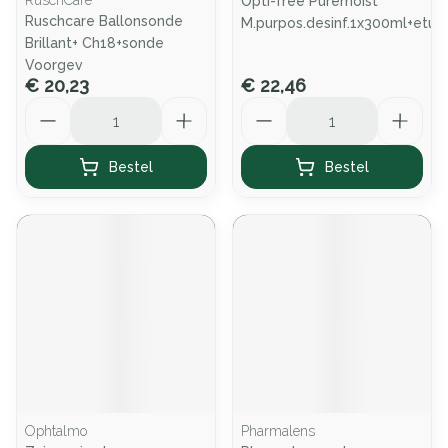
RuschCare
Opti-free Puremoist
Ruschcare Ballonsonde
M.purpos.desinf.1x300ml+etui
Brillant+ Ch18+sonde
Voorgev
€ 20,23
€ 22,46
Aantal
Aantal
Bestel
Bestel
Ophtalmo
Pharmalens