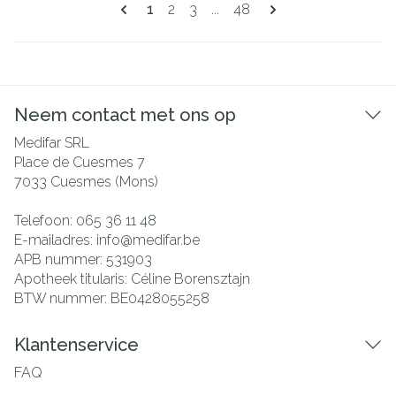
Pagina's
U lees momenteel pagina
Pagina
Pagina
Pagina
1
2
3
...
48
Neem contact met ons op
Medifar SRL
Place de Cuesmes 7
7033
Cuesmes (Mons)
Telefoon:
065 36 11 48
E-mailadres:
info@
medifar.be
APB nummer:
531903
Apotheek titularis:
Céline Borensztajn
BTW nummer:
BE0428055258
Klantenservice
FAQ