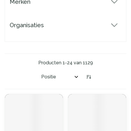
Merken
filter
Organisaties
filter
Producten
1
-
24
van
1129
Sorteer op: