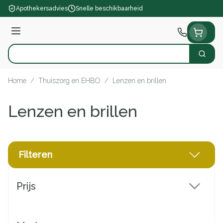
Ga naar de inhoud
Apothekersadvies
Snelle beschikbaarheid
Menu
Zoek
Product, merk, categorie...
Home
/
Thuiszorg en EHBO
/
Lenzen en brillen
Lenzen en brillen
Filteren
Doorgaan naar productlijst
Prijs
filter