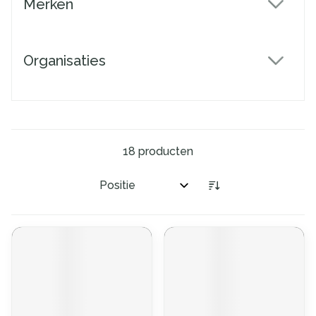
Merken
filter
Organisaties
filter
18
producten
Sorteer op: