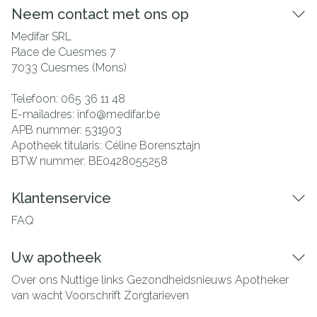
Neem contact met ons op
Medifar SRL
Place de Cuesmes 7
7033
Cuesmes (Mons)
Telefoon:
065 36 11 48
E-mailadres:
info@
medifar.be
APB nummer:
531903
Apotheek titularis:
Céline Borensztajn
BTW nummer:
BE0428055258
Klantenservice
FAQ
Uw apotheek
Over ons
Nuttige links
Gezondheidsnieuws
Apotheker
van wacht
Voorschrift
Zorgtarieven