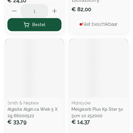
€ 24,10
10cmx10cm 5
Aantal
€ 82,00
Niet beschikbaar
Bestel
Smith & Nephew
Molnlycke
Algisite Algin.ca Wiek 5 X
Melgisorb Plus Kp Ster 5x
2g 66000522
5cm 10 252000
€ 33,79
€ 14,37