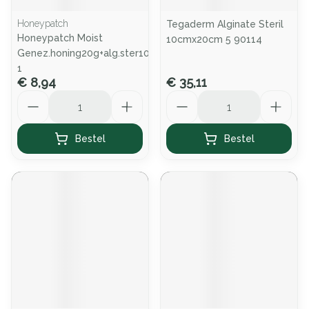
Honeypatch
Tegaderm Alginate Steril
Honeypatch Moist
10cmx20cm 5 90114
Genez.honing20g+alg.ster10x10cm
1
€ 8,94
€ 35,11
Aantal
Aantal
Bestel
Bestel