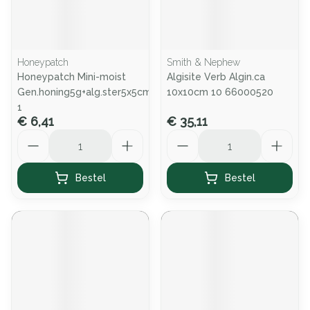
Honeypatch
Smith & Nephew
Honeypatch Mini-moist
Algisite Verb Algin.ca
Gen.honing5g+alg.ster5x5cm
10x10cm 10 66000520
1
€ 6,41
€ 35,11
Aantal
Aantal
Bestel
Bestel