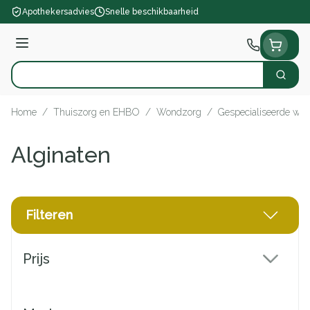
Ga naar de inhoud
Apothekersadvies
Snelle beschikbaarheid
Menu
Zoek
Product, merk, categorie...
Home
/
Thuiszorg en EHBO
/
Wondzorg
/
Gespecialiseerde wo
Alginaten
Filteren
Doorgaan naar productlijst
Prijs
filter