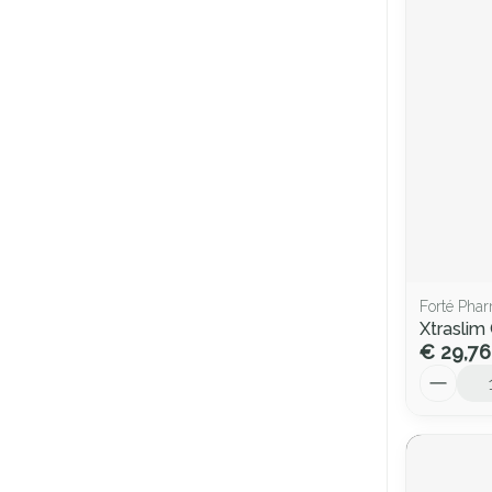
Forté Pha
Xtrasli
€ 29,76
Aantal