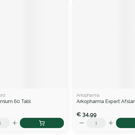
ord
Arkopharma
omium 60 Tabl
Arkopharma Expert Afsla
€ 34,99
Aantal