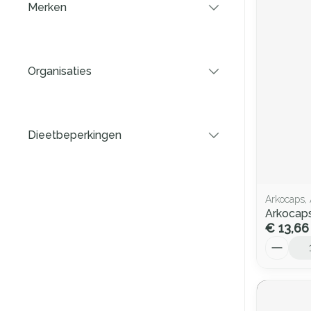
Merken
filter
Organisaties
filter
Dieetbeperkingen
filter
Arkocaps,
Arkocap
€ 13,66
Aantal