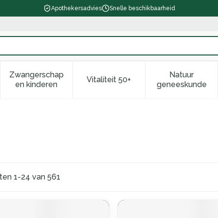
Apothekersadvies
Snelle beschikbaarheid
Zwangerschap
Natuur
Vitaliteit 50+
d, verzorging en hygiëne categorie
enu voor Dieet, voeding en vitamines categorie
Toon submenu voor Zwangerschap en kinderen ca
Toon submenu voor Vitaliteit 
Toon subm
en kinderen
geneeskunde
cten
1
-
24
van
561