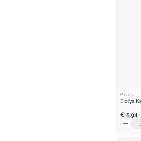
Biolys
Biolys K
€ 5,94
Aantal