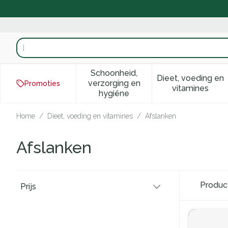
Ga naar de inhoud
Product, merk, categorie...
Schoonheid,
Dieet, voeding en
verzorging en
Promoties
Toon submenu voor Schoonhei
Toon subm
vitamines
hygiëne
Home
/
Dieet, voeding en vitamines
/
Afslanken
Afslanken
Doorgaan naar productlijst
Produ
Prijs
filter