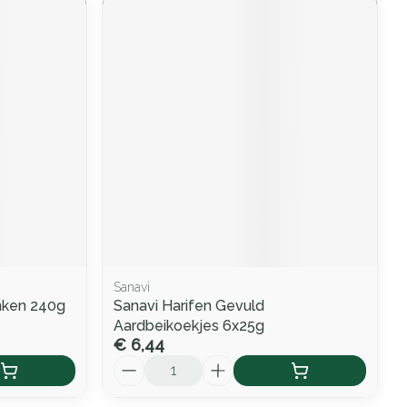
Sanavi
nken 240g
Sanavi Harifen Gevuld
Aardbeikoekjes 6x25g
€ 6,44
Aantal