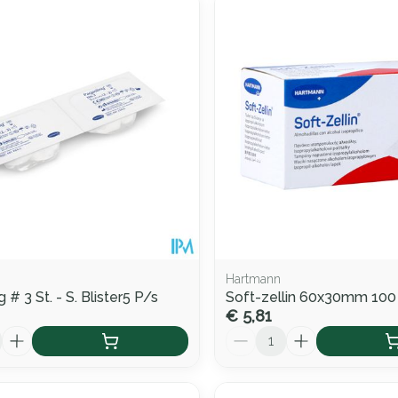
le en maximale prijswaarden aan te passen.
Hartmann
 # 3 St. - S. Blister5 P/s
Soft-zellin 60x30mm 100
€ 5,81
Aantal