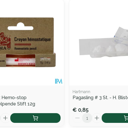
Hartmann
 Hemo-stop
Pagasling # 3 St. - H. Blis
lpende Stift 12g
€ 0,85
Aantal