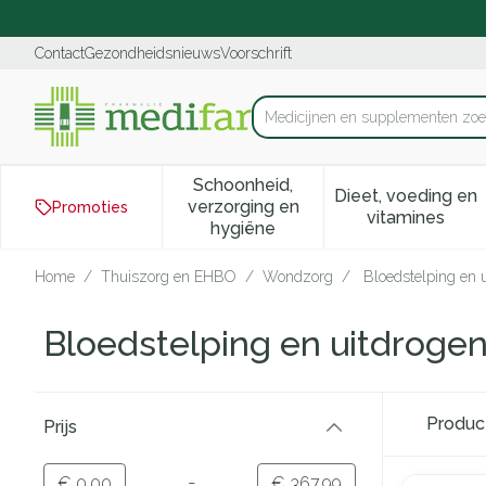
Ga naar de inhoud
Dia 1 van 1
Contact
Gezondheidsnieuws
Voorschrift
Me
Product, merk, categorie...
Schoonheid,
Dieet, voeding en
verzorging en
Promoties
Toon submenu voor Schoonhei
Toon subm
vitamines
hygiëne
Home
/
Thuiszorg en EHBO
/
Wondzorg
/
Bloedstelping en 
Bloedstelping en uitdroge
Doorgaan naar productlijst
Produ
Prijs
filter
-
Minimumwaarde
Maximale waarde
€ 0,00
€ 367,99