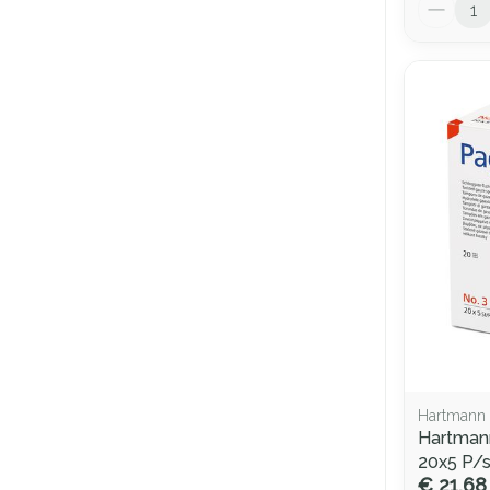
Aantal
Hartmann
Hartmann
20x5 P/
€ 21,68