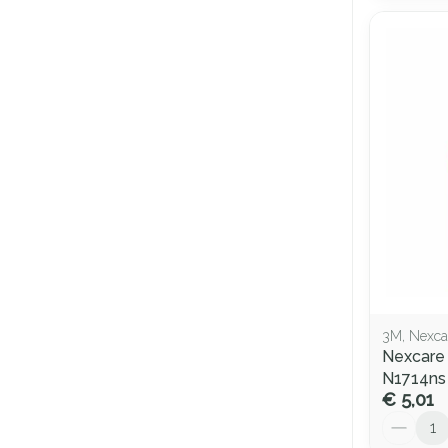
3M, Nexca
Nexcare
N1714ns
€ 5,01
Aantal