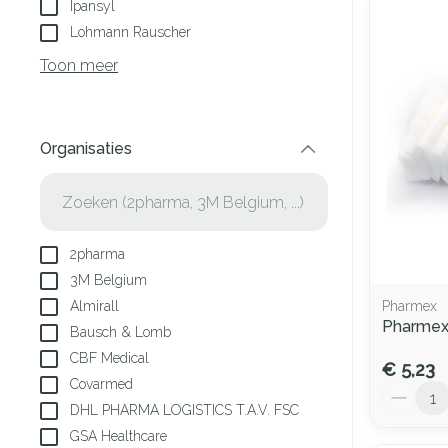
Ipansyl
Lohmann Rauscher
Toon meer
Organisaties
filter
2pharma
3M Belgium
Almirall
Pharmex
Pharmex
Bausch & Lomb
CBF Medical
€ 5,23
Covarmed
Aantal
DHL PHARMA LOGISTICS T.A.V. FSC
GSA Healthcare