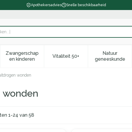
Apothekersadvies
Snelle beschikbaarheid
Zwangerschap
Natuur
Vitaliteit 50+
d, verzorging en hygiëne categorie
enu voor Dieet, voeding en vitamines categorie
Toon submenu voor Zwangerschap en kinderen ca
Toon submenu voor Vitaliteit 
Toon subm
en kinderen
geneeskunde
uitdrogen wonden
n wonden
cten
1
-
24
van
58