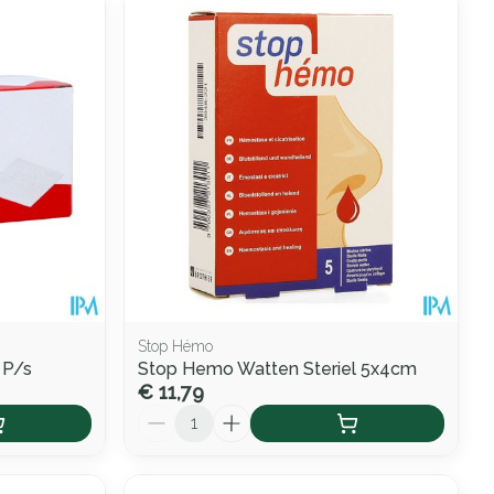
Stop Hémo
 P/s
Stop Hemo Watten Steriel 5x4cm
€ 11,79
Aantal