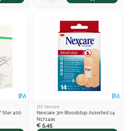
3M, Nexcare
 Ster 400
Nexcare 3m Bloodstop Assorted 14
N1714as
€ 5,45