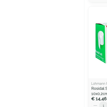
Lohmann 
Rosidal 
10x0,2c
€ 14,46
Aantal