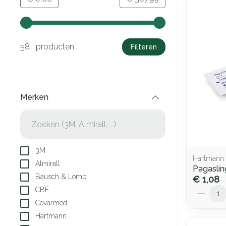
Gebruik de pijltjestoetsen links en rechts om de minima
58 producten
Filteren
Merken
filter
3M
Hartmann
Almirall
Pagasling
Bausch & Lomb
€ 1,08
Aantal
CBF
Covarmed
Hartmann