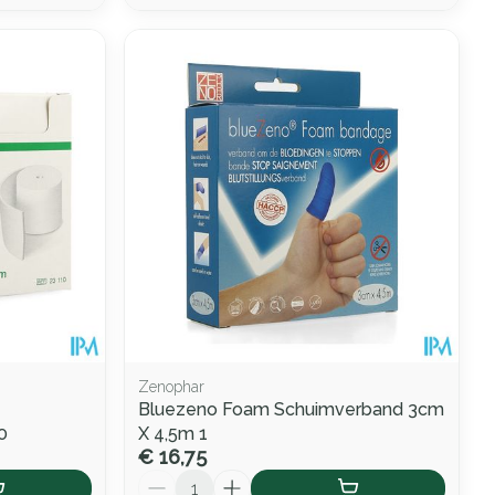
Zenophar
Bluezeno Foam Schuimverband 3cm
0
X 4,5m 1
€ 16,75
Aantal