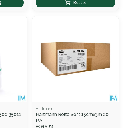
Bestel
Hartmann
250g 35011
Hartmann Rolta Soft 15cmx3m 20
P/s
€ 66,51