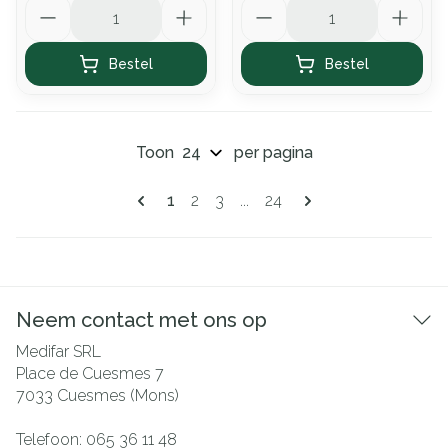
Aantal
Aantal
Bestel
Bestel
Toon
per pagina
Pagina's
U lees momenteel pagina
Pagina
Pagina
Pagina
1
2
3
...
24
Neem contact met ons op
Medifar SRL
Place de Cuesmes 7
7033
Cuesmes (Mons)
Telefoon:
065 36 11 48