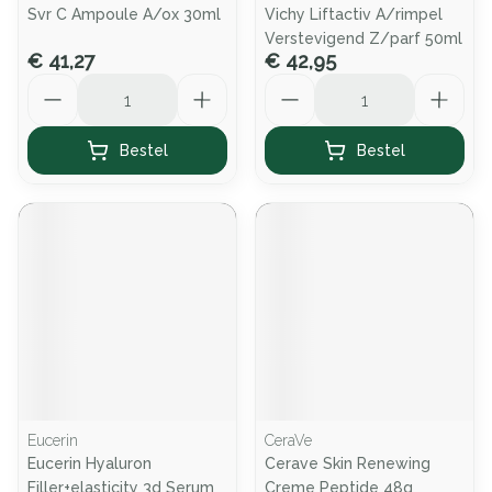
Svr C Ampoule A/ox 30ml
Vichy Liftactiv A/rimpel
Verstevigend Z/parf 50ml
€ 41,27
€ 42,95
Aantal
Aantal
Bestel
Bestel
Eucerin
CeraVe
Eucerin Hyaluron
Cerave Skin Renewing
Filler+elasticity 3d Serum
Creme Peptide 48g