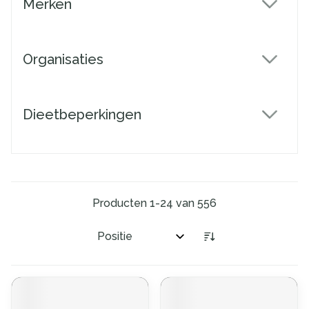
Merken
filter
Organisaties
filter
Dieetbeperkingen
filter
Producten
1
-
24
van
556
Sorteer op: