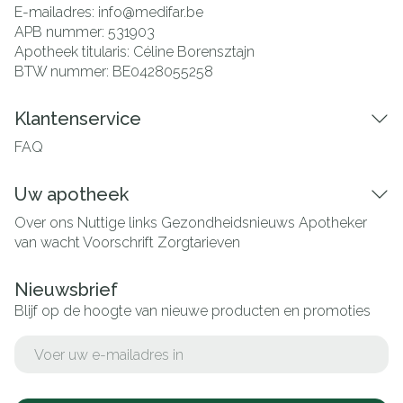
E-mailadres:
info@
medifar.be
APB nummer:
531903
Apotheek titularis:
Céline Borensztajn
BTW nummer:
BE0428055258
Klantenservice
FAQ
Uw apotheek
Over ons
Nuttige links
Gezondheidsnieuws
Apotheker
van wacht
Voorschrift
Zorgtarieven
Nieuwsbrief
Blijf op de hoogte van nieuwe producten en promoties
E-mail adres