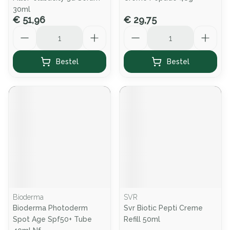
30ml
€ 51,96
€ 29,75
Aantal
Aantal
Bestel
Bestel
Bioderma
SVR
Bioderma Photoderm
Svr Biotic Pepti Creme
Spot Age Spf50+ Tube
Refill 50ml