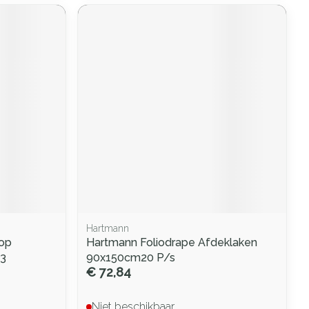
Hartmann
oop
Hartmann Foliodrape Afdeklaken
3
90x150cm20 P/s
€ 72,84
Niet beschikbaar