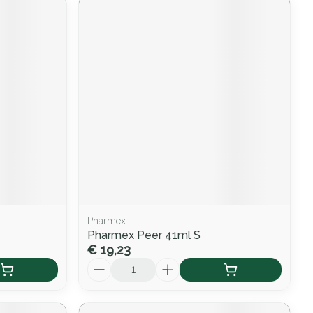
Pharmex
Pharmex Peer 41ml S
€ 19,23
Aantal