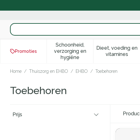
Ga naar de inhoud
Product, merk, categorie...
Schoonheid,
Dieet, voeding en
verzorging en
Promoties
Toon submenu voor Schoonhei
Toon subm
vitamines
hygiëne
Home
/
Thuiszorg en EHBO
/
EHBO
/
Toebehoren
Toebehoren
Doorgaan naar productlijst
Produ
Prijs
filter