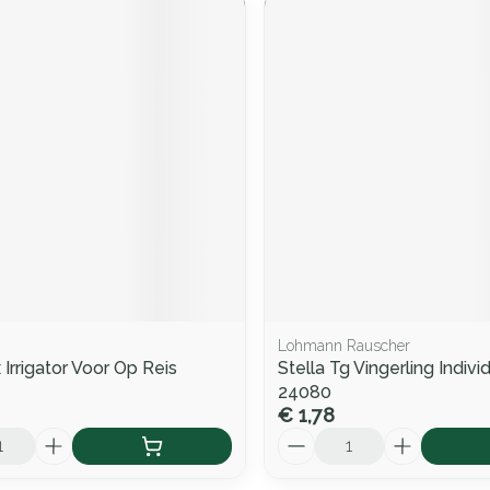
Lohmann Rauscher
Irrigator Voor Op Reis
Stella Tg Vingerling Indivi
24080
€ 1,78
Aantal