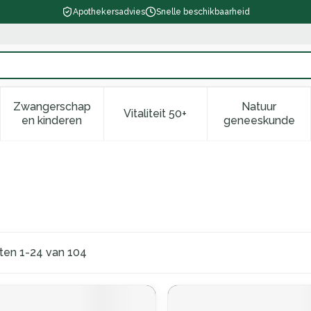
Apothekersadvies
Snelle beschikbaarheid
Zwangerschap
Natuur
Vitaliteit 50+
d, verzorging en hygiëne categorie
enu voor Dieet, voeding en vitamines categorie
Toon submenu voor Zwangerschap en kinderen ca
Toon submenu voor Vitaliteit 
Toon subm
en kinderen
geneeskunde
cten
1
-
24
van
104