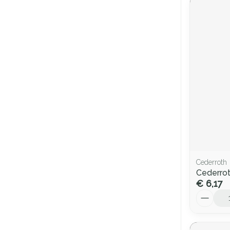
Cederroth
Cederrot
€ 6,17
Aantal