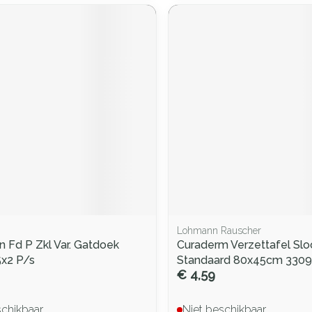
Lohmann Rauscher
 Fd P Zkl Var. Gatdoek
Curaderm Verzettafel Sl
5x2 P/s
Standaard 80x45cm 3309
€ 4,59
schikbaar
Niet beschikbaar