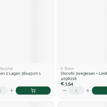
Rauscher
B. Braun
ken 2 Lagen 38x45cm 1
Discofix 3wegkraan + Lei
4098218
€ 1,54
Aantal