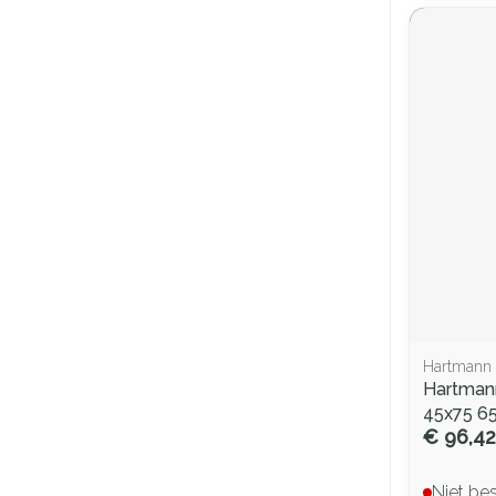
Hartmann
Hartmann
45x75 6
€ 96,42
Niet be