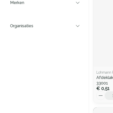
Merken
filter
Organisaties
filter
Lohmann 
Afdekla
33001
€ 0,51
Aantal