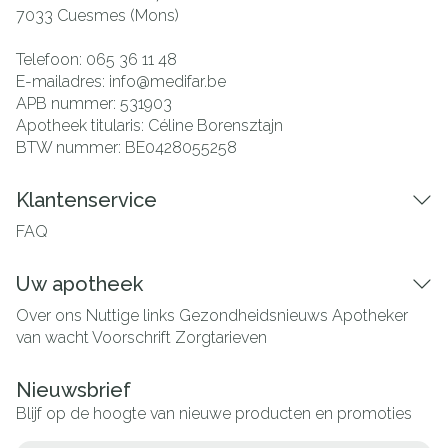
7033
Cuesmes (Mons)
Telefoon:
065 36 11 48
E-mailadres:
info@
medifar.be
APB nummer:
531903
Apotheek titularis:
Céline Borensztajn
BTW nummer:
BE0428055258
Klantenservice
FAQ
Uw apotheek
Over ons
Nuttige links
Gezondheidsnieuws
Apotheker
van wacht
Voorschrift
Zorgtarieven
Nieuwsbrief
Blijf op de hoogte van nieuwe producten en promoties