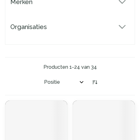
Merken
filter
Organisaties
filter
Producten
1
-
24
van
34
Sorteer op: