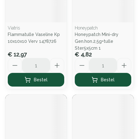
Viatris
Honeypatch
Flammatulle Vaseline Kp
Honeypatch Mini-dry
10x10x10 Verv 1478726
Gen.hon.2,5g+tulle
Ster5x5cm 1
€ 12,97
€ 4,82
Aantal
Aantal
Bestel
Bestel