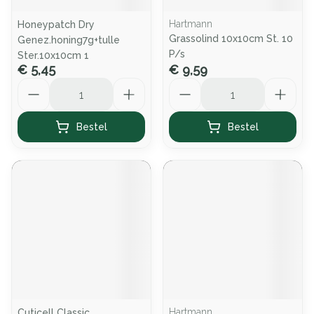
Hartmann
Honeypatch Dry
Grassolind 10x10cm St. 10
Genez.honing7g+tulle
P/s
Ster.10x10cm 1
€ 5,45
€ 9,59
Aantal
Aantal
Bestel
Bestel
Hartmann
Cuticell Classic