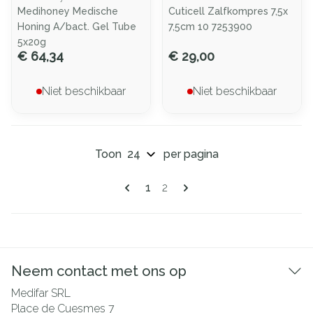
Medihoney Medische
Cuticell Zalfkompres 7,5x
Honing A/bact. Gel Tube
7,5cm 10 7253900
5x20g
€ 64,34
€ 29,00
Niet beschikbaar
Niet beschikbaar
Toon
per pagina
Pagina's
U lees momenteel pagina
Pagina
1
2
Neem contact met ons op
Medifar SRL
Place de Cuesmes 7