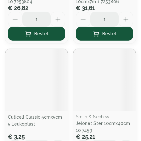
10 7253804
10cmx7m 1 7253806
€ 26,82
€ 31,61
Aantal
Aantal
Bestel
Bestel
Smith & Nephew
Cuticell Classic 5cmx5cm
Jelonet Ster 10cmx40cm
5 Leukoplast
10 7459
€ 3,25
€ 25,21