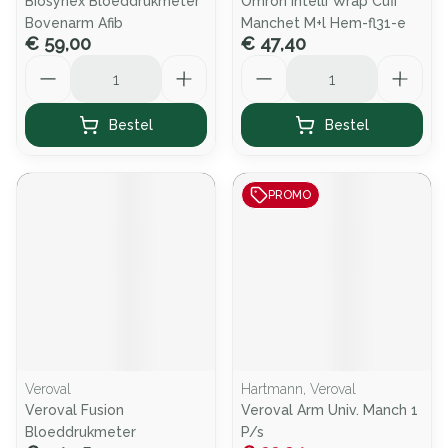
Biosynex Bloeddrukmeter
Omron Intelli Wrap Cuff
Bovenarm Afib
Manchet M+l Hem-fl31-e
€ 59,00
€ 47,40
Aantal
Aantal
Bestel
Bestel
PROMO
Veroval
Hartmann, Veroval
Veroval Fusion
Veroval Arm Univ. Manch 1
Bloeddrukmeter
P/s