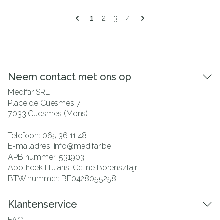
Pagina's
U lees momenteel pagina
Pagina
Pagina
Pagina
1
2
3
4
Neem contact met ons op
Medifar SRL
Place de Cuesmes 7
7033
Cuesmes (Mons)
Telefoon:
065 36 11 48
E-mailadres:
info@
medifar.be
APB nummer:
531903
Apotheek titularis:
Céline Borensztajn
BTW nummer:
BE0428055258
Klantenservice
FAQ