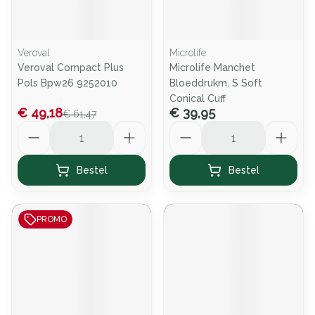
Veroval
Microlife
Veroval Compact Plus
Microlife Manchet
Pols Bpw26 9252010
Bloeddrukm. S Soft
Conical Cuff
€ 49,18
€ 39,95
€ 61,47
Aantal
Aantal
Bestel
Bestel
PROMO