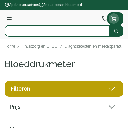
Ga naar de inhoud
Apothekersadvies
Snelle beschikbaarheid
Menu
Zoek
Product, merk, categorie...
Home
/
Thuiszorg en EHBO
/
Diagnosetesten en meetapparatuur
Bloeddrukmeter
Filteren
Doorgaan naar productlijst
Prijs
filter