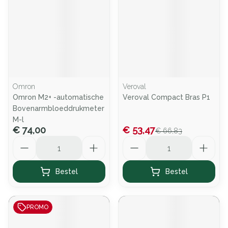
Omron
Veroval
Omron M2+ -automatische
Veroval Compact Bras P1
Bovenarmbloeddrukmeter
M-l
€ 74,00
€ 53,47
€ 66,83
Aantal
Aantal
Bestel
Bestel
PROMO