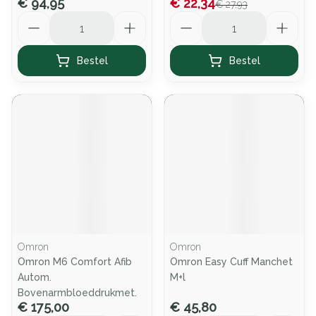
€ 94,95
€ 22,34
€ 27,93
Aantal
Aantal
Bestel
Bestel
Omron
Omron
Omron M6 Comfort Afib
Omron Easy Cuff Manchet
Autom.
M+l
Bovenarmbloeddrukmet.
€ 175,00
€ 45,80