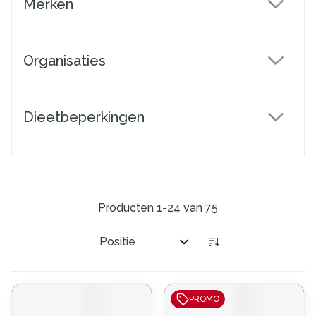
Merken
filter
Organisaties
filter
Dieetbeperkingen
filter
Producten
1
-
24
van
75
Sorteer op:
PROMO