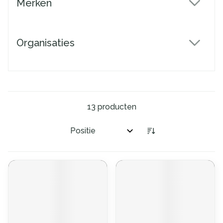
Merken
filter
Organisaties
filter
13
producten
Sorteer op: