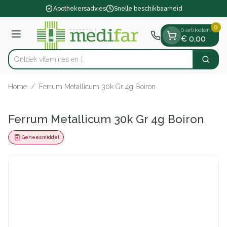
Dia 1 van 1
Ga naar de inhoud
Apothekersadvies
Snelle beschikbaarheid
0
0 artikelen
Menu
€ 0,00
Ontdek vitami
Zoek
Product, merk, categorie...
Home
/
Ferrum Metallicum 30k Gr 4g Boiron
Ferrum Metallicum 30k Gr 4g Boiron
Geneesmiddel