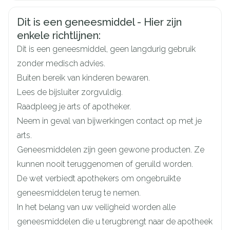
CNK
3105137
Veiligheidsinformatie
Dit is een geneesmiddel - Hier zijn
Organisaties
Boiron
enkele richtlijnen:
Dit is een geneesmiddel, geen langdurig gebruik
Merken
Boiron
zonder medisch advies.
Buiten bereik van kinderen bewaren.
Breedte
17 mm
Lees de bijsluiter zorgvuldig.
Raadpleeg je arts of apotheker.
Lengte
65 mm
Neem in geval van bijwerkingen contact op met je
arts.
Diepte
15 mm
Geneesmiddelen zijn geen gewone producten. Ze
kunnen nooit teruggenomen of geruild worden.
Hoeveelheid
De wet verbiedt apothekers om ongebruikte
4
Verpakking
geneesmiddelen terug te nemen.
In het belang van uw veiligheid worden alle
Behoud
Kamertemperatuur (15°C - 25°C)
geneesmiddelen die u terugbrengt naar de apotheek