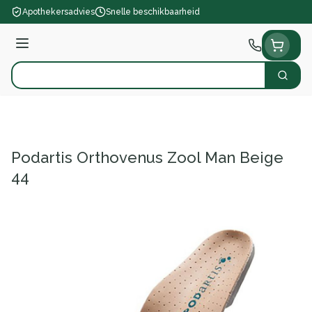
Ga naar de inhoud
Apothekersadvies
Snelle beschikbaarheid
Menu
Zoek
Product, merk, categorie...
Podartis Orthovenus Zool Man Beige
44