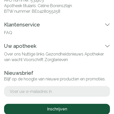
APB nummer:
531903
Apotheek titularis:
Céline Borensztajn
BTW nummer:
BE0428055258
Klantenservice
FAQ
Uw apotheek
Over ons
Nuttige links
Gezondheidsnieuws
Apotheker
van wacht
Voorschrift
Zorgtarieven
Nieuwsbrief
Blijf op de hoogte van nieuwe producten en promoties
E-mail adres
Inschrijven