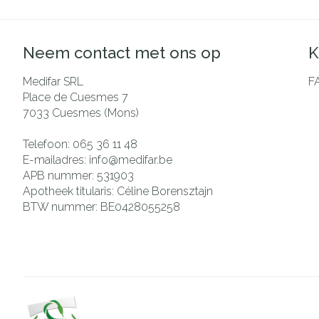
Neem contact met ons op
K
Medifar SRL
F
Place de Cuesmes 7
7033
Cuesmes (Mons)
Telefoon:
065 36 11 48
E-mailadres:
info@
medifar.be
APB nummer:
531903
Apotheek titularis:
Céline Borensztajn
BTW nummer:
BE0428055258