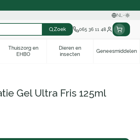
NL
Oversc
Talen
Zoek
065 36 11 48
Klant menu
Thuiszorg en
Dieren en
Geneesmiddelen
tegorie
50+ categorie
enu voor Natuur geneeskunde categorie
Toon submenu voor Thuiszorg en EHBO categori
Toon submenu voor Dieren en 
Toon sub
EHBO
insecten
tie Gel Ultra Fris 125ml