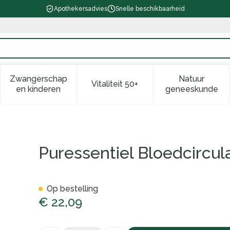
Apothekersadvies
Snelle beschikbaarheid
Zwangerschap
Natuur
Vitaliteit 50+
d, verzorging en hygiëne categorie
enu voor Dieet, voeding en vitamines categorie
Toon submenu voor Zwangerschap en kinderen ca
Toon submenu voor Vitaliteit 
Toon subm
en kinderen
geneeskunde
 Gel Ultra Fris 125ml
Puressentiel Bloedcircula
Op bestelling
€ 22,09