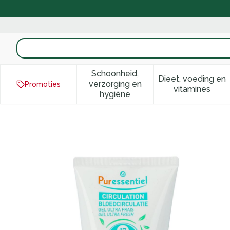
Ga naar de inhoud
Product, merk, categorie...
Schoonheid,
Dieet, voeding en
verzorging en
Promoties
Toon submenu voor Schoonhei
Toon subm
vitamines
hygiëne
Puressentiel Bloedcirculatie