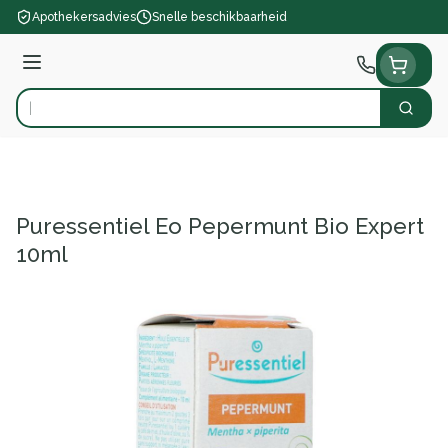
Ga naar de inhoud
Apothekersadvies
Snelle beschikbaarheid
Menu
Zoek
Product, merk, categorie...
Puressentiel Eo Pepermunt Bio Expert
10ml