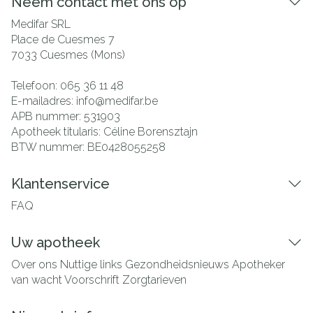
Neem contact met ons op
Medifar SRL
Place de Cuesmes 7
7033
Cuesmes (Mons)
Telefoon:
065 36 11 48
E-mailadres:
info@
medifar.be
APB nummer:
531903
Apotheek titularis:
Céline Borensztajn
BTW nummer:
BE0428055258
Klantenservice
FAQ
Uw apotheek
Over ons
Nuttige links
Gezondheidsnieuws
Apotheker
van wacht
Voorschrift
Zorgtarieven