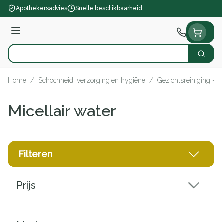
Ga naar de inhoud
Apothekersadvies
Snelle beschikbaarheid
Menu
Zoek
Product, merk, categorie...
Home
/
Schoonheid, verzorging en hygiëne
/
Gezichtsreiniging - 
Micellair water
Filteren
Doorgaan naar productlijst
Prijs
filter