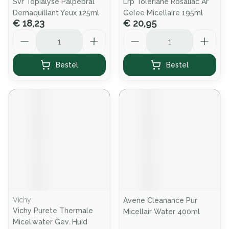
Svr Topialyse Palpebral
Lrp Toleriane Rosaliac Ar
Demaquillant Yeux 125ml
Gelee Micellaire 195ml
€ 18,23
€ 20,95
Aantal
Aantal
Bestel
Bestel
Vichy
Avene Cleanance Pur
Vichy Purete Thermale
Micellair Water 400ml
Micel.water Gev. Huid