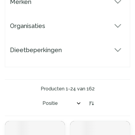
Merken
filter
Organisaties
filter
Dieetbeperkingen
filter
Producten
1
-
24
van
162
Sorteer op: