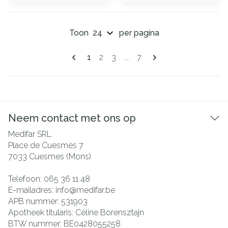
Toon
per pagina
Pagina's
U lees momenteel pagina
Pagina
Pagina
Pagina
1
2
3
...
7
Neem contact met ons op
Medifar SRL
Place de Cuesmes 7
7033
Cuesmes (Mons)
Telefoon:
065 36 11 48
E-mailadres:
info@
medifar.be
APB nummer:
531903
Apotheek titularis:
Céline Borensztajn
BTW nummer:
BE0428055258