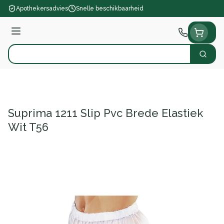
Ga naar de inhoud
Apothekersadvies
Snelle beschikbaarheid
Menu
Zoek
Product, merk, categorie...
Suprima 1211 Slip Pvc Brede Elastiek
Wit T56