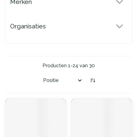
Merken
filter
Organisaties
filter
Producten
1
-
24
van
30
Sorteer op: