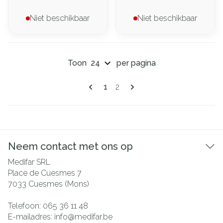
Niet beschikbaar
Niet beschikbaar
Toon
per pagina
Pagina's
U lees momenteel pagina
Pagina
1
2
Neem contact met ons op
Medifar SRL
Place de Cuesmes 7
7033
Cuesmes (Mons)
Telefoon:
065 36 11 48
E-mailadres:
info@
medifar.be