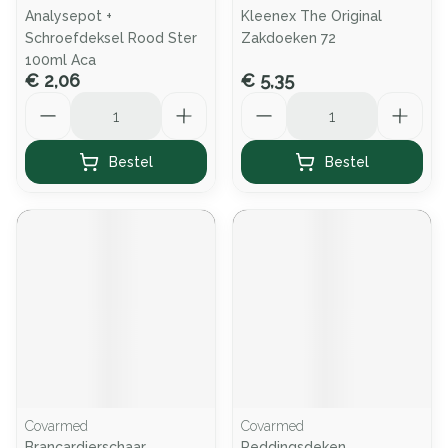
Analysepot +
Kleenex The Original
Schroefdeksel Rood Ster
Zakdoeken 72
100ml Aca
€ 2,06
€ 5,35
Aantal
Aantal
Bestel
Bestel
Covarmed
Covarmed
Brancardierschaar
Reddingsdeken