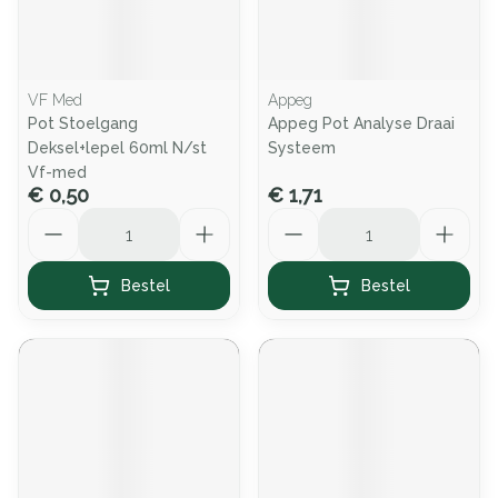
VF Med
Appeg
Pot Stoelgang
Appeg Pot Analyse Draai
Deksel+lepel 60ml N/st
Systeem
Vf-med
€ 0,50
€ 1,71
Aantal
Aantal
Bestel
Bestel