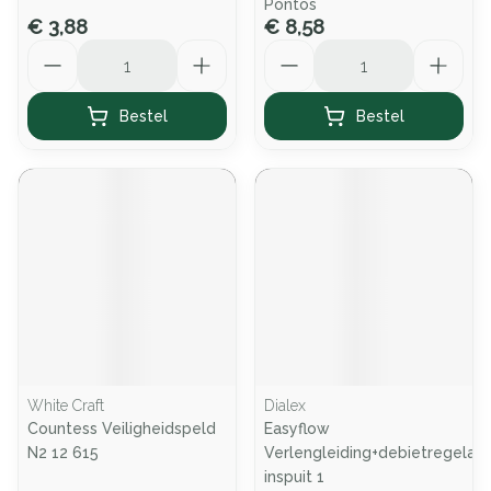
Pontos
€ 3,88
€ 8,58
Aantal
Aantal
Bestel
Bestel
White Craft
Dialex
Countess Veiligheidspeld
Easyflow
N2 12 615
Verlengleiding+debietregelaar
inspuit 1