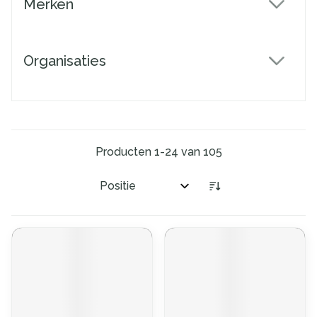
Merken
filter
Organisaties
filter
Producten
1
-
24
van
105
Sorteer op: