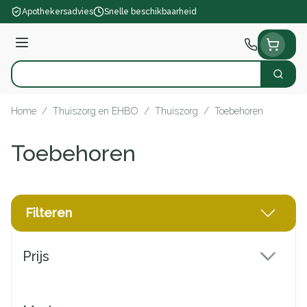
Ga naar de inhoud
Apothekersadvies
Snelle beschikbaarheid
Menu
Zoek
Product, merk, categorie...
Home
/
Thuiszorg en EHBO
/
Thuiszorg
/
Toebehoren
Toebehoren
Filteren
Doorgaan naar productlijst
Prijs
filter