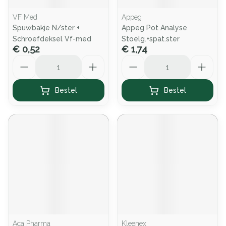
VF Med
Appeg
Spuwbakje N/ster +
Appeg Pot Analyse
Schroefdeksel Vf-med
Stoelg.+spat.ster
€ 0,52
€ 1,74
Aantal
Aantal
Bestel
Bestel
Aca Pharma
Kleenex