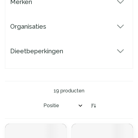
Merken
filter
Organisaties
filter
Dieetbeperkingen
filter
19
producten
Sorteer op: