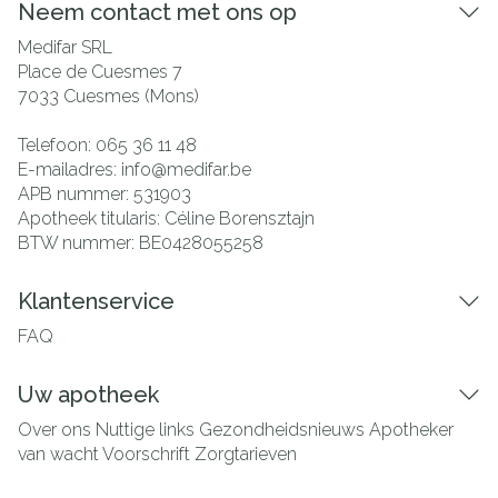
Neem contact met ons op
Medifar SRL
Place de Cuesmes 7
7033
Cuesmes (Mons)
Telefoon:
065 36 11 48
E-mailadres:
info@
medifar.be
APB nummer:
531903
Apotheek titularis:
Céline Borensztajn
BTW nummer:
BE0428055258
Klantenservice
FAQ
Uw apotheek
Over ons
Nuttige links
Gezondheidsnieuws
Apotheker
van wacht
Voorschrift
Zorgtarieven