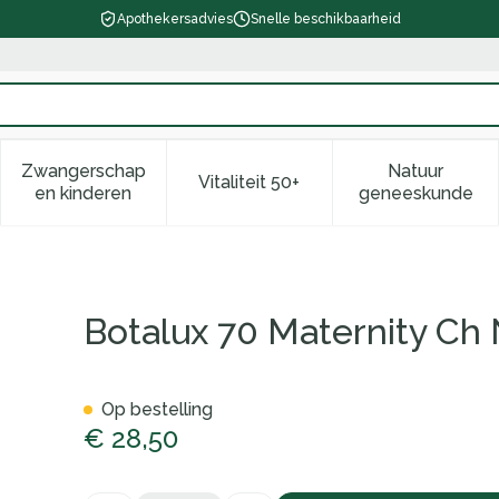
Apothekersadvies
Snelle beschikbaarheid
Zwangerschap
Natuur
Vitaliteit 50+
d, verzorging en hygiëne categorie
enu voor Dieet, voeding en vitamines categorie
Toon submenu voor Zwangerschap en kinderen ca
Toon submenu voor Vitaliteit 
Toon subm
en kinderen
geneeskunde
Botalux 70 Maternity Ch
Op bestelling
€ 28,50