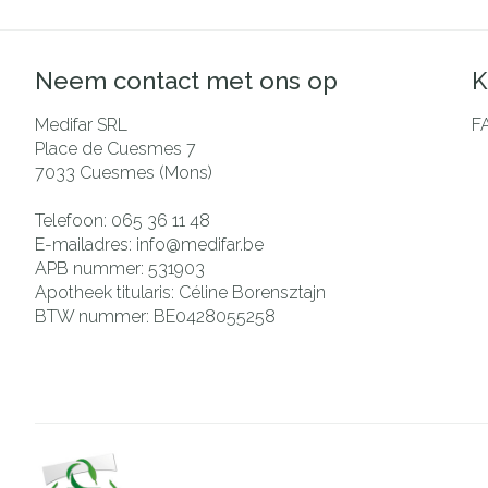
Neem contact met ons op
K
Medifar SRL
F
Place de Cuesmes 7
7033
Cuesmes (Mons)
Telefoon:
065 36 11 48
E-mailadres:
info@
medifar.be
APB nummer:
531903
Apotheek titularis:
Céline Borensztajn
BTW nummer:
BE0428055258