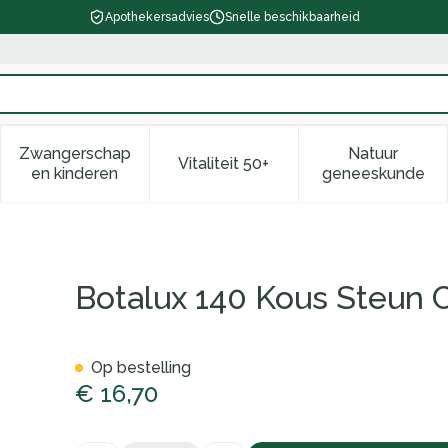
Apothekersadvies
Snelle beschikbaarheid
Zwangerschap
Natuur
Vitaliteit 50+
d, verzorging en hygiëne categorie
enu voor Dieet, voeding en vitamines categorie
Toon submenu voor Zwangerschap en kinderen ca
Toon submenu voor Vitaliteit 
Toon subm
en kinderen
geneeskunde
N1
Botalux 140 Kous Steun 
Op bestelling
€ 16,70