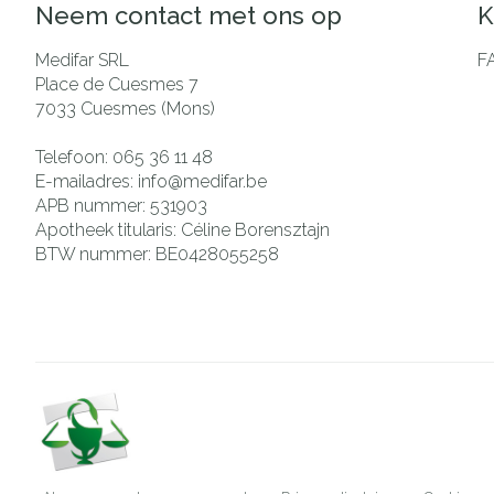
Neem contact met ons op
K
Medifar SRL
F
Place de Cuesmes 7
7033
Cuesmes (Mons)
Telefoon:
065 36 11 48
E-mailadres:
info@
medifar.be
APB nummer:
531903
Apotheek titularis:
Céline Borensztajn
BTW nummer:
BE0428055258