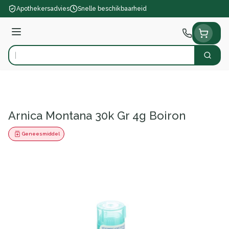
Ga naar de inhoud
Apothekersadvies
Snelle beschikbaarheid
Menu
Zoek
Product, merk, categorie...
Arnica Montana 30k Gr 4g Boiron
Geneesmiddel