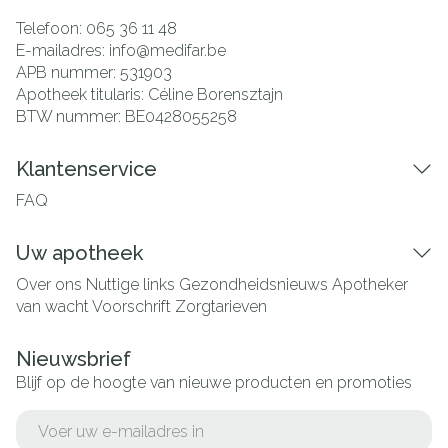
Telefoon:
065 36 11 48
E-mailadres:
info@
medifar.be
APB nummer:
531903
Apotheek titularis:
Céline Borensztajn
BTW nummer:
BE0428055258
Klantenservice
FAQ
Uw apotheek
Over ons
Nuttige links
Gezondheidsnieuws
Apotheker
van wacht
Voorschrift
Zorgtarieven
Nieuwsbrief
Blijf op de hoogte van nieuwe producten en promoties
E-mail adres