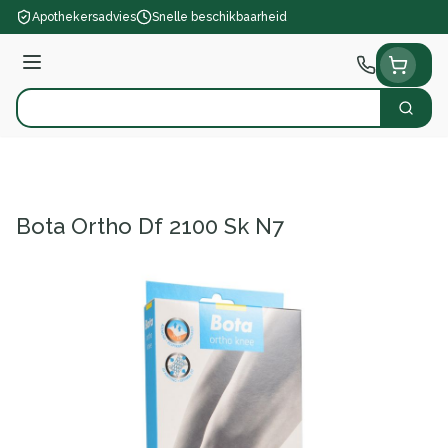
Ga naar de inhoud
Apothekersadvies
Snelle beschikbaarheid
Menu
Zoek
Product, merk, categorie...
Bota Ortho Df 2100 Sk N7