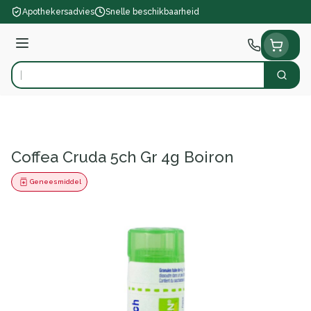
Ga naar de inhoud
Apothekersadvies
Snelle beschikbaarheid
Menu
Zoek
Product, merk, categorie...
Coffea Cruda 5ch Gr 4g Boiron
Geneesmiddel