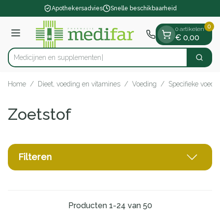
Dia 1 van 1
Ga naar de inhoud
Apothekersadvies
Snelle beschikbaarheid
0
0 artikelen
Menu
€ 0,00
Medici
Zoek
Product, merk, categorie...
Home
/
Dieet, voeding en vitamines
/
Voeding
/
Specifieke voedi
Zoetstof
Filteren
Producten
1
-
24
van
50