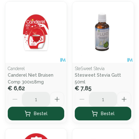
Canderel
SteSweet Stevia
Canderel Niet Bruisen
Stesweet Stevia Gutt
Comp 300x18mg
50ml
€ 6,62
€ 7,85
Aantal
Aantal
Bestel
Bestel