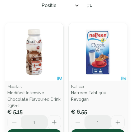
Sorteer op:
Modifast
Natreen
Modifast Intensive
Natreen Tabl 400
Chocolate Flavoured Drink
Revogan
236ml
€ 5,15
€ 6,55
Aantal
Aantal