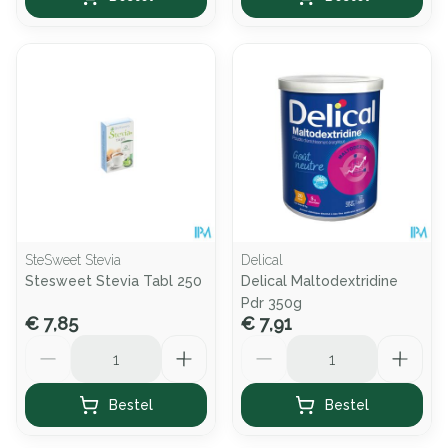
SteSweet Stevia
Delical
Stesweet Stevia Tabl 250
Delical Maltodextridine
Pdr 350g
€ 7,85
€ 7,91
Aantal
Aantal
Bestel
Bestel