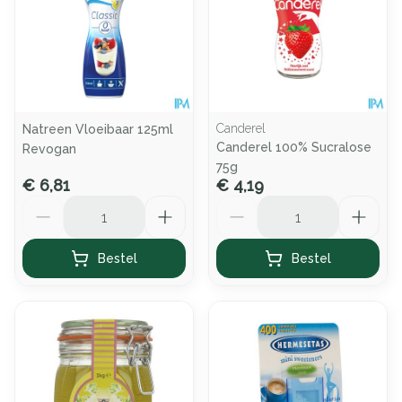
Canderel
Natreen Vloeibaar 125ml
Canderel 100% Sucralose
Revogan
75g
€ 6,81
€ 4,19
Aantal
Aantal
Bestel
Bestel