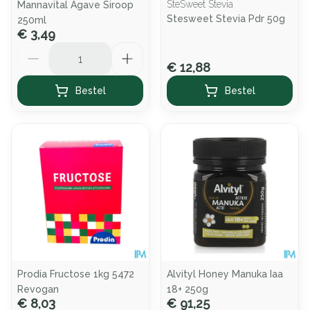
SteSweet Stevia
Mannavital Agave Siroop
Stesweet Stevia Pdr 50g
250ml
€ 3,49
Aantal
€ 12,88
Bestel
Bestel
Prodia Fructose 1kg 5472
Alvityl Honey Manuka Iaa
Revogan
18+ 250g
€ 8,03
€ 91,25