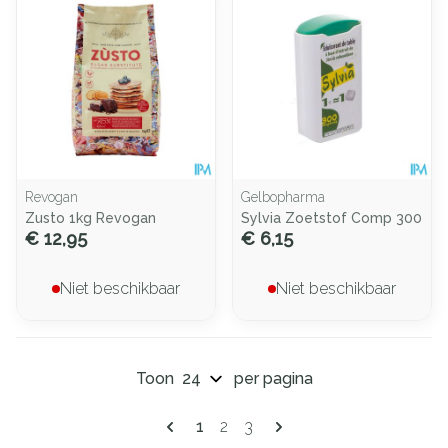
Revogan
Gelbopharma
Zusto 1kg Revogan
Sylvia Zoetstof Comp 300
€ 12,95
€ 6,15
Niet beschikbaar
Niet beschikbaar
Toon
per pagina
Pagina's
U lees momenteel pagina
Pagina
Pagina
1
2
3