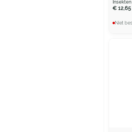
Insekte
€ 12,65
Niet be