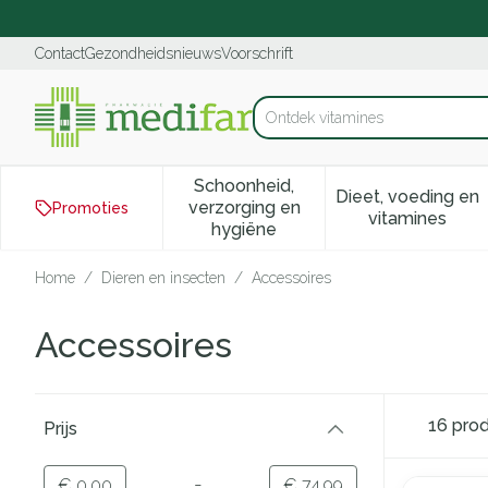
Ga naar de inhoud
Dia 1 van 1
Contact
Gezondheidsnieuws
Voorschrift
Product, merk, categorie...
Schoonheid,
Dieet, voeding en
verzorging en
Promoties
Toon submenu voor Schoonhei
Toon subm
vitamines
hygiëne
Home
/
Dieren en insecten
/
Accessoires
Accessoires
Doorgaan naar productlijst
16
prod
Prijs
filter
-
Minimumwaarde
Maximale waarde
€ 0,00
€ 74,99