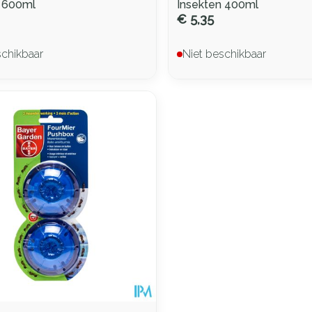
n 600ml
Insekten 400ml
€ 5,35
schikbaar
Niet beschikbaar