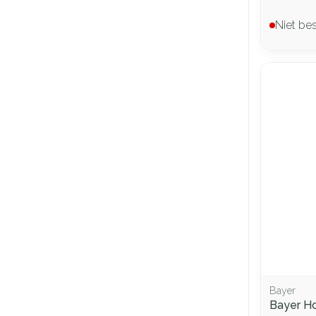
Niet be
Bayer
Bayer H