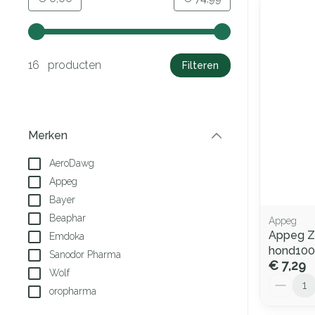
Gebruik de pijltjestoetsen links en rechts om de minima
16 producten
Filteren
Merken
filter
AeroDawg
Appeg
Bayer
Beaphar
Appeg
Appeg Zu
Emdoka
hond100
Sanodor Pharma
€ 7,29
Wolf
Aantal
oropharma