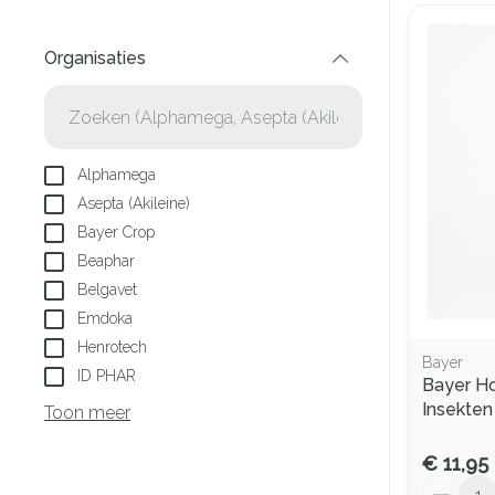
Organisaties
filter
Alphamega
Asepta (Akileine)
Bayer Crop
Beaphar
Belgavet
Emdoka
Henrotech
Bayer
ID PHAR
Bayer H
Insekte
Toon meer
€ 11,95
Aantal