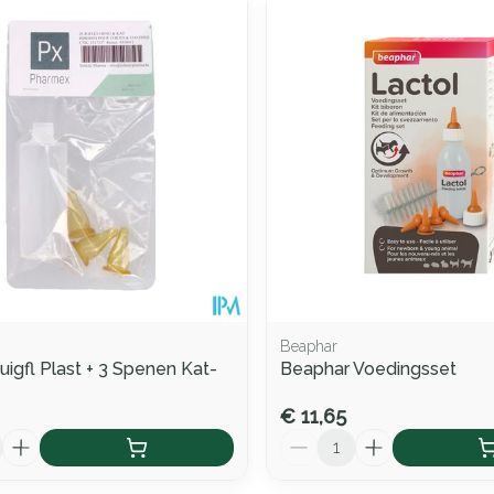
le en maximale prijswaarden aan te passen.
Beaphar
igfl Plast + 3 Spenen Kat-
Beaphar Voedingsset
€ 11,65
Aantal