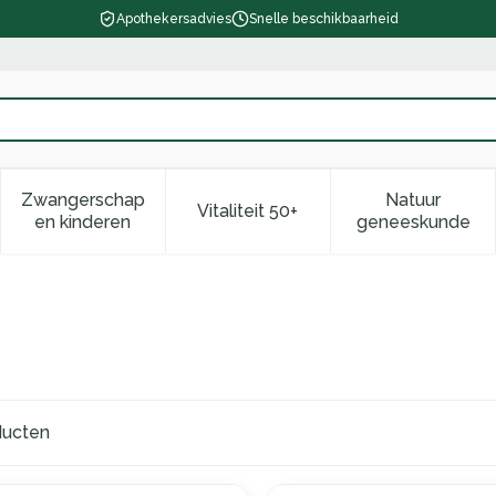
Apothekersadvies
Snelle beschikbaarheid
Zwangerschap
Natuur
Vitaliteit 50+
d, verzorging en hygiëne categorie
enu voor Dieet, voeding en vitamines categorie
Toon submenu voor Zwangerschap en kinderen ca
Toon submenu voor Vitaliteit 
Toon subm
en kinderen
geneeskunde
ucten