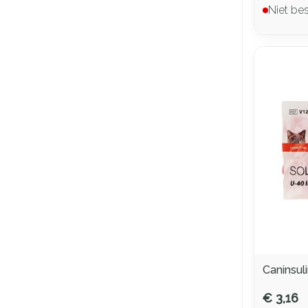
Niet be
Caninsul
€ 3,16