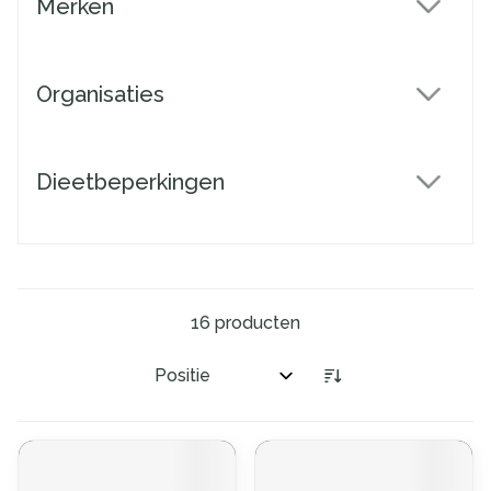
Merken
filter
Organisaties
filter
Dieetbeperkingen
filter
16
producten
Sorteer op: