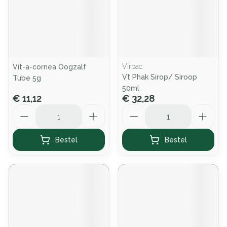
Virbac
Vit-a-cornea Oogzalf
Vt Phak Sirop/ Siroop
Tube 5g
50ml
€ 11,12
€ 32,28
Aantal
Aantal
Bestel
Bestel