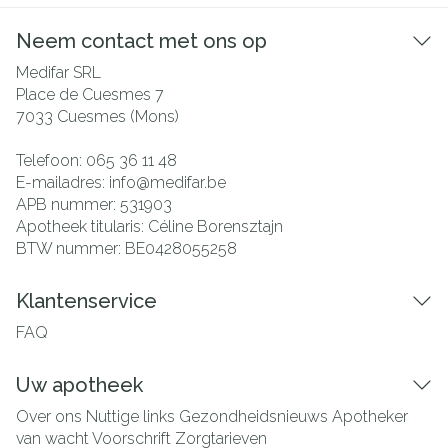
Neem contact met ons op
Medifar SRL
Place de Cuesmes 7
7033
Cuesmes (Mons)
Telefoon:
065 36 11 48
E-mailadres:
info@
medifar.be
APB nummer:
531903
Apotheek titularis:
Céline Borensztajn
BTW nummer:
BE0428055258
Klantenservice
FAQ
Uw apotheek
Over ons
Nuttige links
Gezondheidsnieuws
Apotheker
van wacht
Voorschrift
Zorgtarieven