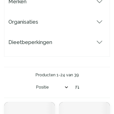
Merken
filter
Organisaties
filter
Dieetbeperkingen
filter
Producten
1
-
24
van
39
Sorteer op: