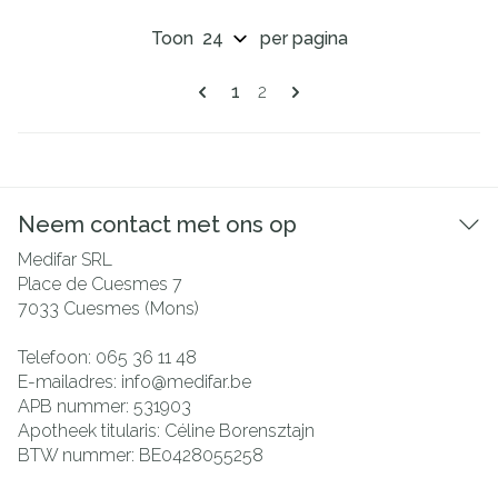
Toon
per pagina
Pagina's
U lees momenteel pagina
Pagina
1
2
Neem contact met ons op
Medifar SRL
Place de Cuesmes 7
7033
Cuesmes (Mons)
Telefoon:
065 36 11 48
E-mailadres:
info@
medifar.be
APB nummer:
531903
Apotheek titularis:
Céline Borensztajn
BTW nummer:
BE0428055258