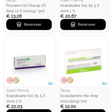
Sterop
Aspen Pharma
Procaine Hcl Sterop 2%
Scandicaine Sol. Inj. 5 X
Amp 10 X 100mg/ 5ml
20ml 1 %
€ 13,26
€ 20,67
Reserveer
Reserveer
Geneesmiddel
Op voorschrift
Geneesmiddel
Op voorschrift
Aspen Pharma
Sterop
Scandicaine Sol. Inj. 5 X
Scopolamine Hbr Amp
20ml 2 %
10x0,25mg/1ml
€ 22,03
€ 12,00