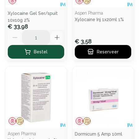
Geneesmiddel
Geneesmiddel
Op voorschrift
Aspen Pharma
Xylocaine Gel Ser/spuit
Xylocaine Inj 1x20ml 1%
10x10g 2%
€ 33,98
Aantal
€ 3,58
Bestel
Reserveer
Geneesmiddel
Op voorschrift
Geneesmiddel
Op voorschrift
Aspen Pharma
Dormicum 5 Amp 10ml