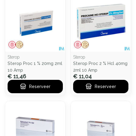
Geneesmiddel
Op voorschrift
Geneesmiddel
Op voorschrift
Sterop
Sterop
Sterop Proc 1 % 20mg 2ml
Sterop Proc 2 % Hcl 40mg
10 Amp
2ml 10 Amp
€ 11,46
€ 11,04
Reserveer
Reserveer