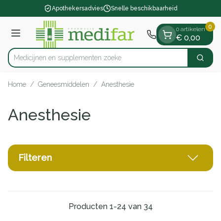
Dia 1 van 1
Ga naar de inhoud
Apothekersadvies
Snelle beschikbaarheid
0
0 artikelen
Menu
€ 0,00
Medicijnen en s
Zoek
Product, merk, categorie...
Home
/
Geneesmiddelen
/
Anesthesie
Anesthesie
Filteren
Producten
1
-
24
van
34