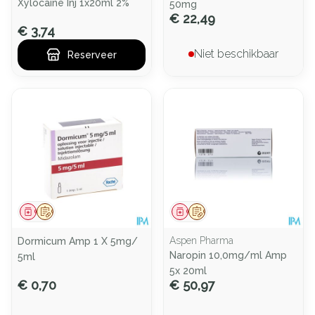
Xylocaine Inj 1x20ml 2%
50mg
€ 22,49
€ 3,74
Niet beschikbaar
Reserveer
Geneesmiddel
Op voorschrift
Geneesmiddel
Op voorschrift
Aspen Pharma
Dormicum Amp 1 X 5mg/
Naropin 10,0mg/ml Amp
5ml
5x 20ml
€ 0,70
€ 50,97