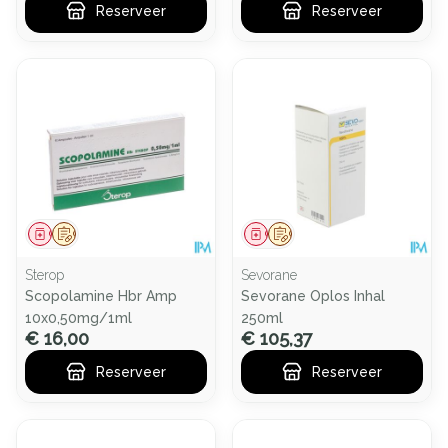
Reserveer
Reserveer
Geneesmiddel
Op voorschrift
Geneesmiddel
Op voorschrift
Sterop
Sevorane
Scopolamine Hbr Amp
Sevorane Oplos Inhal
10x0,50mg/1ml
250ml
€ 16,00
€ 105,37
Reserveer
Reserveer