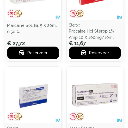
Geneesmiddel
Op voorschrift
Geneesmiddel
Op voorschrift
Sterop
Marcaine Sol. Inj. 5 X 20ml
Procaine Hcl Sterop 1%
0,50 %
Amp 10 X 100mg/10ml
€ 27,72
€ 11,67
Reserveer
Reserveer
Geneesmiddel
Op voorschrift
Geneesmiddel
Op voorschrift