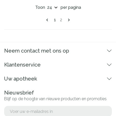
Toon
per pagina
Pagina's
U lees momenteel pagina
Pagina
1
2
Neem contact met ons op
Klantenservice
Uw apotheek
Nieuwsbrief
Blijf op de hoogte van nieuwe producten en promoties
E-mail adres