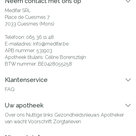
Neem contact met ons op
Medifar SRL
Place de Cuesmes 7
7033
Cuesmes (Mons)
Telefoon:
065 36 11 48
E-mailadres:
info@
medifar.be
APB nummer:
531903
Apotheek titularis:
Céline Borensztajn
BTW nummer:
BE0428055258
Klantenservice
FAQ
Uw apotheek
Over ons
Nuttige links
Gezondheidsnieuws
Apotheker
van wacht
Voorschrift
Zorgtarieven