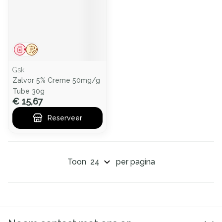
Geneesmiddel
Op voorschrift
Gsk
Zalvor 5% Creme 50mg/g
Tube 30g
€ 15,67
Reserveer
Toon
per pagina