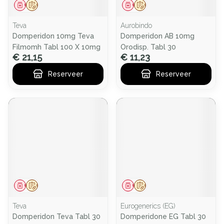
Geneesmiddel
Op voorschrift
Geneesmiddel
Op voorschrift
Teva
Aurobindo
Domperidon 10mg Teva
Domperidon AB 10mg
Filmomh Tabl 100 X 10mg
Orodisp. Tabl 30
€ 21,15
€ 11,23
Reserveer
Reserveer
Geneesmiddel
Op voorschrift
Geneesmiddel
Op voorschrift
Teva
Eurogenerics (EG)
Domperidon Teva Tabl 30
Domperidone EG Tabl 30