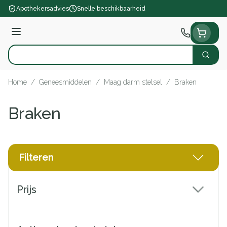
Ga naar de inhoud
Apothekersadvies
Snelle beschikbaarheid
Menu
Zoek
Product, merk, categorie...
Home
/
Geneesmiddelen
/
Maag darm stelsel
/
Braken
Braken
Filteren
Doorgaan naar productlijst
Prijs
filter