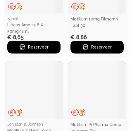
Geneesmiddel
Op voorschrift
Geneesmiddel
Op voorschrift
Sanofi
Motilium 10mg Filmomh
Litican Amp Inj 6 X
Tabl 30
50mg/2ml
€ 8,65
€ 8,86
Reserveer
Reserveer
Geneesmiddel
Op voorschrift
Geneesmiddel
Op voorschrift
Johnson & Johnson
Motilium Pi Pharma Comp
Motilium Instant 10mg