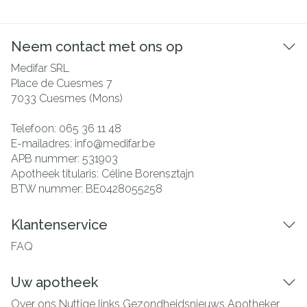
Neem contact met ons op
Medifar SRL
Place de Cuesmes 7
7033
Cuesmes (Mons)
Telefoon:
065 36 11 48
E-mailadres:
info@
medifar.be
APB nummer:
531903
Apotheek titularis:
Céline Borensztajn
BTW nummer:
BE0428055258
Klantenservice
FAQ
Uw apotheek
Over ons
Nuttige links
Gezondheidsnieuws
Apotheker