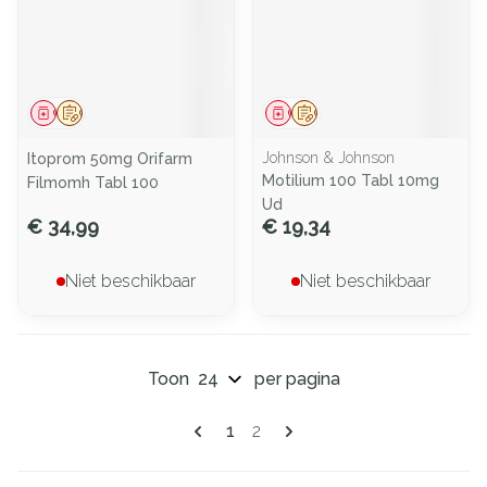
Geneesmiddel
Op voorschrift
Geneesmiddel
Op voorschrift
Johnson & Johnson
Itoprom 50mg Orifarm
Motilium 100 Tabl 10mg
Filmomh Tabl 100
Ud
€ 34,99
€ 19,34
Niet beschikbaar
Niet beschikbaar
Toon
per pagina
Pagina's
U lees momenteel pagina
Pagina
1
2