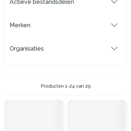
Actieve bestandsdelen
filter
Merken
filter
Organisaties
filter
Producten
1
-
24
van
29