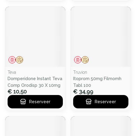
Geneesmiddel
Op voorschrift
Geneesmiddel
Op voorschrift
Teva
Truvion
Domperidone Instant Teva
Itoprom 50mg Filmomh
Comp Orodisp 30 X 10mg
Tabl 100
€ 10,50
€ 34,99
Reserveer
Reserveer