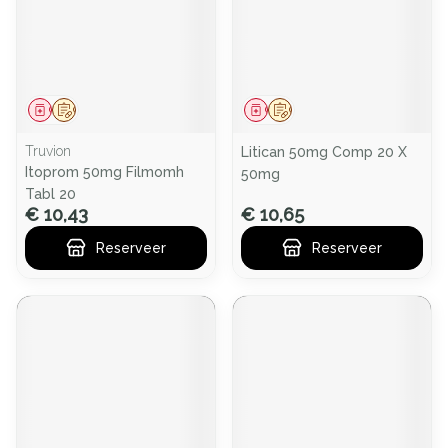
Geneesmiddel
Op voorschrift
Geneesmiddel
Op voorschrift
Truvion
Litican 50mg Comp 20 X
Itoprom 50mg Filmomh
50mg
Tabl 20
€ 10,43
€ 10,65
Reserveer
Reserveer