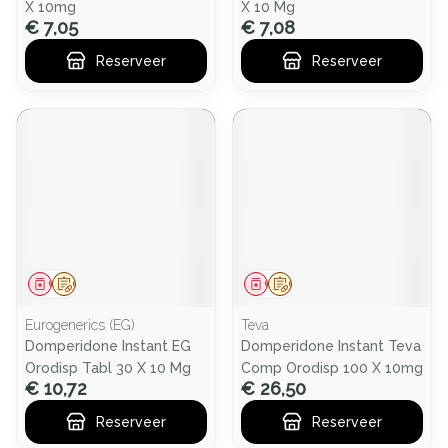
X 10mg
X 10 Mg
€ 7,05
€ 7,08
Reserveer
Reserveer
Geneesmiddel
Op voorschrift
Geneesmiddel
Op voorschrift
Eurogenerics (EG)
Teva
Domperidone Instant EG
Domperidone Instant Teva
Orodisp Tabl 30 X 10 Mg
Comp Orodisp 100 X 10mg
€ 10,72
€ 26,50
Reserveer
Reserveer