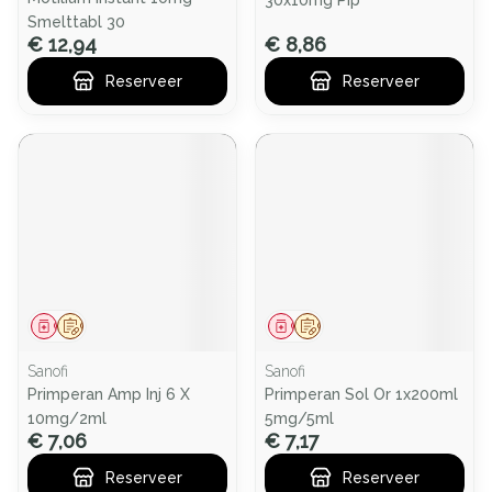
30x10mg Pip
Smelttabl 30
€ 12,94
€ 8,86
Reserveer
Reserveer
Geneesmiddel
Op voorschrift
Geneesmiddel
Op voorschrift
Sanofi
Sanofi
Primperan Amp Inj 6 X
Primperan Sol Or 1x200ml
10mg/2ml
5mg/5ml
€ 7,06
€ 7,17
Reserveer
Reserveer