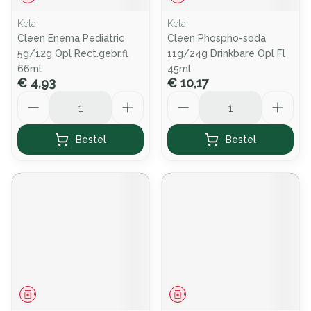
Kela
Kela
Cleen Enema Pediatric
Cleen Phospho-soda
5g/12g Opl Rect.gebr.fl
11g/24g Drinkbare Opl Fl
66ml
45ml
€ 4,93
€ 10,17
Aantal
Aantal
Bestel
Bestel
Geneesmiddel
Geneesmiddel