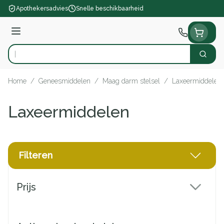
Ga naar de inhoud
Apothekersadvies
Snelle beschikbaarheid
Menu
Zoek
Product, merk, categorie...
Home
/
Geneesmiddelen
/
Maag darm stelsel
/
Laxeermiddelen
Laxeermiddelen
Filteren
Doorgaan naar productlijst
Prijs
filter