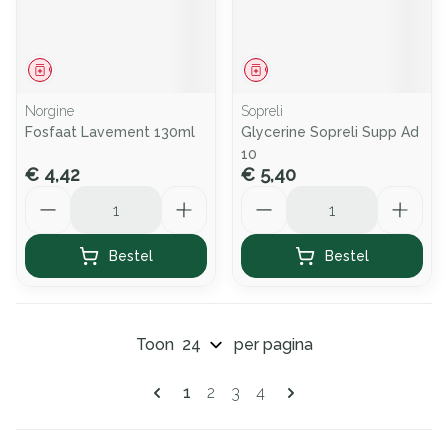
Geneesmiddel
Geneesmiddel
Norgine
Sopreli
Fosfaat Lavement 130ml
Glycerine Sopreli Supp Ad
10
€ 4,42
€ 5,40
Aantal
Aantal
Bestel
Bestel
Toon
per pagina
Pagina's
U lees momenteel pagina
Pagina
Pagina
Pagina
1
2
3
4