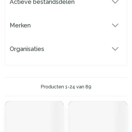
Actieve bestandsdelen
filter
Merken
filter
Organisaties
filter
Producten
1
-
24
van
89