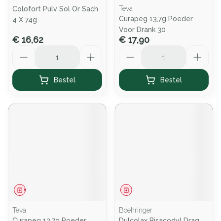
Teva
Colofort Pulv Sol Or Sach
Curapeg 13,7g Poeder
4 X 74g
Voor Drank 30
€ 16,62
€ 17,90
Aantal
Aantal
Bestel
Bestel
Geneesmiddel
Geneesmiddel
Teva
Boehringer
Curapeg 13,7g Poeder
Dulcolax Bisacodyl Drag