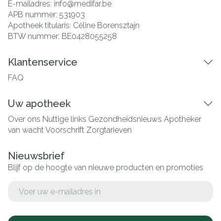
E-mailadres:
info@
medifar.be
APB nummer:
531903
Apotheek titularis:
Céline Borensztajn
BTW nummer:
BE0428055258
Klantenservice
FAQ
Uw apotheek
Over ons
Nuttige links
Gezondheidsnieuws
Apotheker
van wacht
Voorschrift
Zorgtarieven
Nieuwsbrief
Blijf op de hoogte van nieuwe producten en promoties
E-mail adres