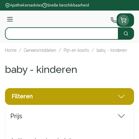
Ga naar de inhoud
Apothekersadvies
Snelle beschikbaarheid
Menu
Zoek
Product, merk, categorie...
Home
/
Geneesmiddelen
/
Pijn en koorts
/
baby - kinderen
baby - kinderen
Filteren
Doorgaan naar productlijst
Prijs
filter