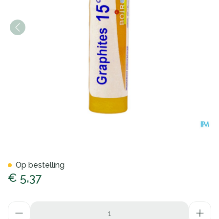
Graphites 15ch Gr 4g Boiron
Op bestelling
€ 5,37
Aantal