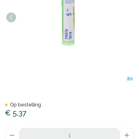
Hekla Lava 5ch Gr 4g Boiron
Op bestelling
€ 5,37
Aantal