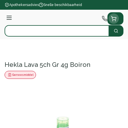
Ga naar de inhoud
Apothekersadvies
Snelle beschikbaarheid
Menu
Zoek
Product, merk, categorie...
Hekla Lava 5ch Gr 4g Boiron
Geneesmiddel