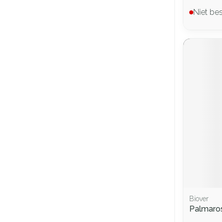
Niet be
Biover
Palmaros