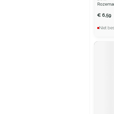
Rozemari
€ 6,59
Niet be