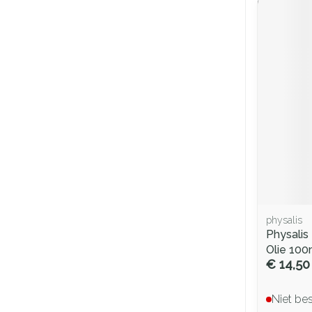
physalis
Physalis
Olie 100
€ 14,50
Niet be