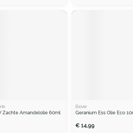
rte
Biover
V Zachte Amandelolie 60ml
Geranium Ess Olie Eco 10
€ 14,99