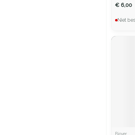
€ 6,00
Niet be
Biover