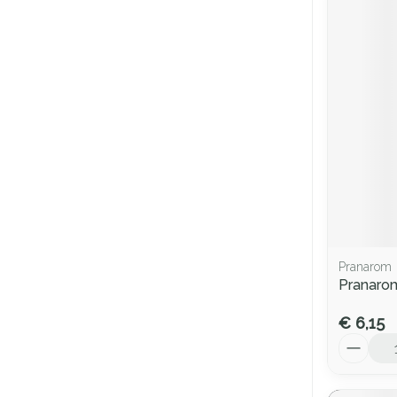
Pranarom
Pranarom
€ 6,15
Aantal