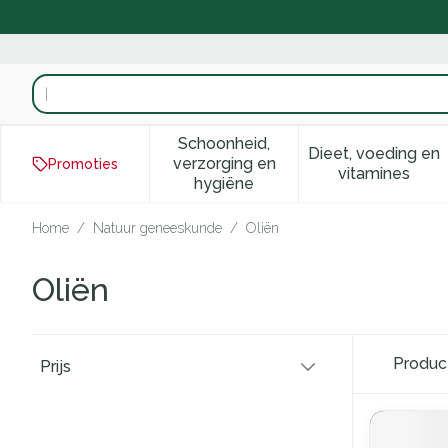
Ga naar de inhoud
Product, merk, categorie...
Schoonheid,
Dieet, voeding en
verzorging en
Promoties
Toon submenu voor Schoonhei
Toon subm
vitamines
hygiëne
Home
/
Natuur geneeskunde
/
Oliën
Oliën
Doorgaan naar productlijst
Produ
Prijs
filter