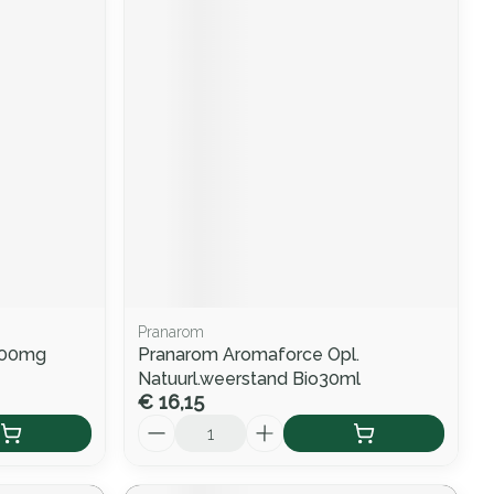
Pranarom
1000mg
Pranarom Aromaforce Opl.
Natuurl.weerstand Bio30ml
€ 16,15
Aantal