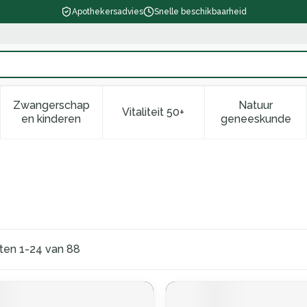
Apothekersadvies
Snelle beschikbaarheid
Zwangerschap
Natuur
Vitaliteit 50+
d, verzorging en hygiëne categorie
enu voor Dieet, voeding en vitamines categorie
Toon submenu voor Zwangerschap en kinderen ca
Toon submenu voor Vitaliteit 
Toon subm
en kinderen
geneeskunde
cten
1
-
24
van
88