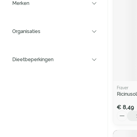
Merken
filter
Organisaties
filter
Dieetbeperkingen
filter
Fraver
Ricinuso
€ 8,49
Aantal