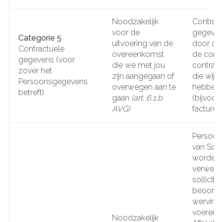
Noodzakelijk
Contrac
voor de
gegeve
Categorie 5
uitvoering van de
door on
Contractuele
overeenkomst
de comm
gegevens (voor
die we met jou
contract
zover het
zijn aangegaan of
die wij 
Persoonsgegevens
overwegen aan te
hebben 
betreft)
gaan
(art. 6.1.b
(bijvoor
AVG)
factureri
Persoo
van Soll
worden 
verwerk
sollicitat
beoorde
werving
voeren.
Noodzakelijk