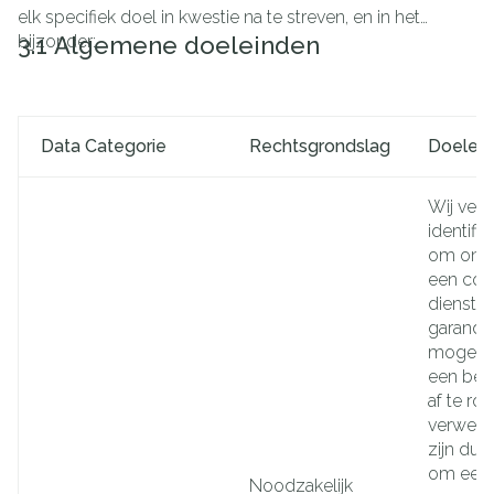
elk specifiek doel in kwestie na te streven, en in het
bijzonder:
3.1 Algemene doeleinden
Data Categorie
Rechtsgrondslag
Doelei
Wij ver
identifi
om onze
een cor
dienstve
garande
mogelij
een best
af te ro
verwerki
zijn dus
om een 
Noodzakelijk