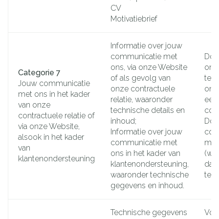
CV
Motivatiebrief
Informatie over jouw
communicatie met
Doo
ons, via onze Website
ons
Categorie 7
of als gevolg van
tele
Jouw communicatie
onze contractuele
onz
met ons in het kader
relatie, waaronder
een
van onze
technische details en
com
contractuele relatie of
inhoud;
Doo
via onze Website,
Informatie over jouw
cont
alsook in het kader
communicatie met
met
van
ons in het kader van
(wil
klantenondersteuning
klantenondersteuning,
dat
waaronder technische
te 
gegevens en inhoud.
Technische gegevens
Voo