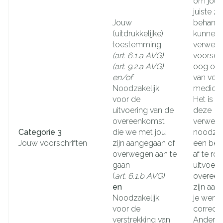
om jou a
juiste z
Jouw
behande
(uitdrukkelijke)
kunnen 
toestemming
verwerk
(art. 6.1.a AVG)
voorschr
(art. 9.2.a AVG)
oog op 
en/of
van voo
Noodzakelijk
medicati
voor de
Het is m
uitvoering van de
deze
overeenkomst
verwerki
Categorie 3
die we met jou
noodzake
Jouw voorschriften
zijn aangegaan of
een best
overwegen aan te
af te ro
gaan
uitvoeri
(
art. 6.1.b AVG)
overeen
en
zijn aan
Noodzakelijk
je wenst
voor de
correct 
verstrekking van
Andere