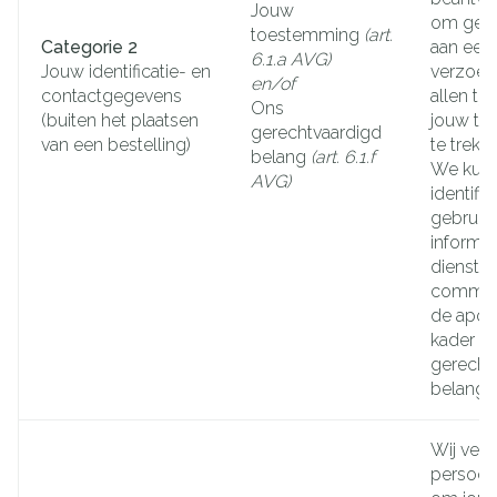
Jouw
om gevo
toestemming
(art.
Categorie 2
aan een 
6.1.a AVG)
Jouw identificatie- en
verzoek.
en/of
contactgegevens
allen ti
Ons
(buiten het plaatsen
jouw to
gerechtvaardigd
van een bestelling)
te trekk
belang
(art. 6.1.f
We kun
AVG)
identifi
gebruik
informe
dienste
commerc
de apoth
kader v
gerecht
belang.
Wij ver
persoo