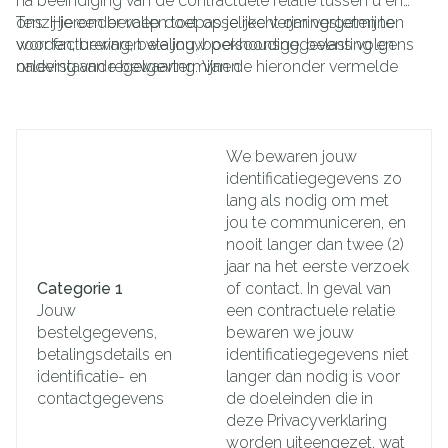
na beëindiging van de contractuele relatie tussen u en
ons. Hieronder vallen toepasselijke verjaringstermijnen
Tenzij je een beroep doet op je recht om vergeten te
voor facturering, betaling, boekhouding, belasting en
worden, bewaren we jouw persoonsgegevens volgens
naleving van regelgeving. Van de hieronder vermelde
onderstaande bewaartermijnen:
bewaartermijnen kan daarom worden afgeweken indien
een dergelijke wettelijke verplichting van toepassing is.
We bewaren jouw
identificatiegegevens zo
lang als nodig om met
jou te communiceren, en
nooit langer dan twee (2)
jaar na het eerste verzoek
Categorie 1
of contact. In geval van
Jouw
een contractuele relatie
bestelgegevens,
bewaren we jouw
betalingsdetails en
identificatiegegevens niet
identificatie- en
langer dan nodig is voor
contactgegevens
de doeleinden die in
deze Privacyverklaring
worden uiteengezet, wat