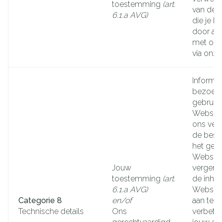
toestemming
(art.
van de 
6.1.a AVG)
die je 
door act
met ons
via onze
Informat
bezoek 
gebruik
Website
ons ver
de besc
het gebr
Website
Jouw
vergema
toestemming
(art.
de inho
6.1.a AVG)
Website 
Categorie 8
en/of
aan te p
Technische details
Ons
verbete