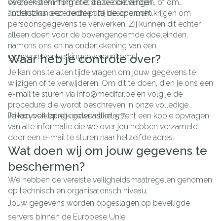
overeenstemming met onze doeleinden.
verzoek om informatie die we ontvangen, of om
anderszins onze rechten te beschermen.
Tot slot kan een derde partij de opdracht krijgen om
persoonsgegevens te verwerken. Zij kunnen dit echter
alleen doen voor de bovengenoemde doeleinden,
namens ons en na ondertekening van een
gegevensverwerkingsovereenkomst.
Waar heb je controle over?
Je kan ons te allen tijde vragen om jouw gegevens te
wijzigen of te verwijderen. Om dit te doen, dien je ons een
e-mail te sturen via info@medifar.be en volg je de
procedure die wordt beschreven in onze volledige
Privacyverklaring onder artikel 5.7.
Je kan ook op elk gewenst moment een kopie opvragen
van alle informatie die we over jou hebben verzameld
door een e-mail te sturen naar hetzelfde adres.
Wat doen wij om jouw gegevens te
beschermen?
We hebben de vereiste veiligheidsmaatregelen genomen
op technisch en organisatorisch niveau;
Jouw gegevens worden opgeslagen op beveiligde
servers binnen de Europese Unie;