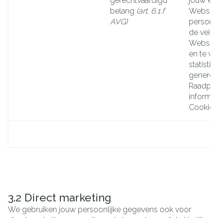
gerechtvaardigd
jouw er
belang
(art. 6.1.f
Website
AVG)
persona
de veili
Website
en te ve
statistie
generer
Raadple
informati
Cookies
3.2 Direct marketing
We gebruiken jouw persoonlijke gegevens ook voor