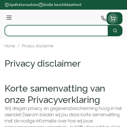
Ga naar de inhoud
Apothekersadvies
Snelle beschikbaarheid
Menu
Zoek
Product, merk, categorie...
Home
/
Privacy disclaimer
Privacy disclaimer
Korte samenvatting van
onze Privacyverklaring
Wij dragen privacy en gegevensbescherming hoog in het
vaandel! Daarom bieden wij jou deze korte samenvatting
met de nodige informatie over hoe wij jouw