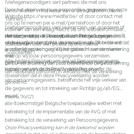
(Vertegenwoordigers van) partners die met ons
Door het delen van jouw persoonlijke gegevens op onze
samenwerken in het kader van onze activiteiten (hierna
Website https://www.medifar.be/ of door contact met
"Partners");
ons op te nemen per e-mail/per telefoon of door het
(Vertegenwoordigers van) leveranciers van goederen of
indienen van een vraag/klacht via ons websiteformulier,
diensten waarop wij beroep doen (hierna "Leveranciers");
verklaar je dat je dit Privacybeleid hebt gelezen en
Het verzamelen en verwerken van Persoonsgegevens is
uitdrukkelijk instemt met de inhoud ervan. Dit betekent dat
onderworpen aan strikte voorwaarden die door de wet
Sollicitanten voor een positie bij ons (hierna
je volledig op de hoogte bent gebracht van de manier
worden afgedwongen. Wij handelen in overeenstemming
“Sollicitanten”);
waarop wij jouw persoonsgegevens verzamelen,
met:
Alle Andere Personen van wie wij Persoonsgegevens
gebruiken en verwerken, in overeenstemming met de
de EU-verordening van 2016 betreffende de bescherming
bepalingen van deze Privacyverklaring en voor de
kunnen verwerken (hierna "Andere Personen").
van natuurlijke personen in verband met de verwerking
doeleinden die in deze Privacyverklaring worden
van persoonsgegevens, betreffende het vrije verkeer van
genoemd.
die gegevens en tot intrekking van Richtlijn 95/46/EG;
en/of
(hierna "AVG");
alle (toekomstige) Belgische toepasselijke wetten met
betrekking tot de implementatie van de AVG of met
betrekking tot de verwerking van Persoonsgegevens.
Onze Privacyverklaring kan in de toekomst worden