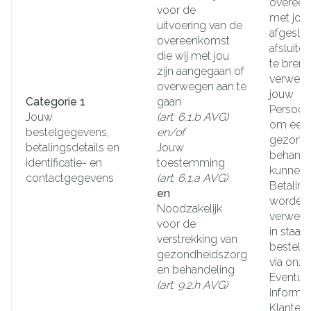
overeen
voor de
met jou
uitvoering van de
afgeslot
overeenkomst
afsluiten
die wij met jou
te bren
zijn aangegaan of
verwerk
overwegen aan te
jouw
Categorie 1
gaan
Persoo
Jouw
(art. 6.1.b AVG)
om een
bestelgegevens,
en/of
gezondh
betalingsdetails en
Jouw
behande
identificatie- en
toestemming
kunnen 
contactgegevens
(art. 6.1.a AVG)
Betaling
en
worden 
Noodzakelijk
verwerk
voor de
in staat 
verstrekking van
bestelli
gezondheidszorg
via onze
en behandeling
Eventue
(art. 9.2.h AVG)
informat
Klanten