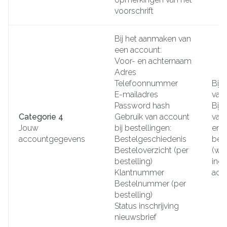
voorschrift
Bij het aanmaken van
een account:
Voor- en achternaam
Adres
Telefoonnummer
Bij
E-mailadres
van
Password hash
Bij 
Categorie 4
Gebruik van account
van
Jouw
bij bestellingen:
en h
accountgegevens
Bestelgeschiedenis
best
Besteloverzicht (per
(wan
bestelling)
ing
Klantnummer
acc
Bestelnummer (per
bestelling)
Status inschrijving
nieuwsbrief