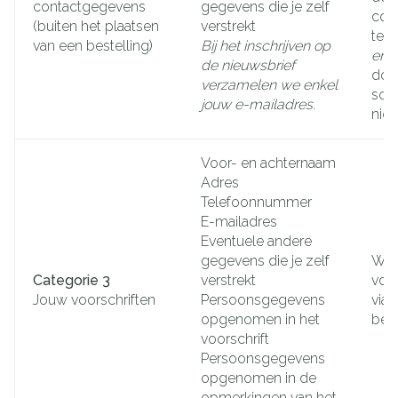
contactgegevens
gegevens die je zelf
cont
(buiten het plaatsen
verstrekt
te v
van een bestelling)
Bij het inschrijven op
en/
de nieuwsbrief
door
verzamelen we enkel
schr
jouw e-mailadres.
nie
Voor- en achternaam
Adres
Telefoonnummer
E-mailadres
Eventuele andere
gegevens die je zelf
Wan
Categorie 3
verstrekt
voor
Jouw voorschriften
Persoonsgegevens
via 
opgenomen in het
bes
voorschrift
Persoonsgegevens
opgenomen in de
opmerkingen van het