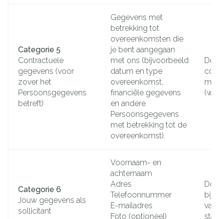
Gegevens met
betrekking tot
overeenkomsten die
Categorie 5
je bent aangegaan
Contractuele
met ons (bijvoorbeeld
Doo
gegevens (voor
datum en type
cont
zover het
overeenkomst,
met
Persoonsgegevens
financiële gegevens
(wil
betreft)
en andere
Persoonsgegevens
met betrekking tot de
overeenkomst).
Voornaam- en
achternaam
Adres
Door
Categorie 6
Telefoonnummer
bij 
Jouw gegevens als
E-mailadres
vast
sollicitant
Foto (optioneel)
stag