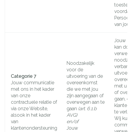
toestem
voordat
Persoo
van jou 
Jouw c
kan doo
verwerkt
noodzake
Noodzakelijk
verband
voor de
uitvoeri
Categorie 7
uitvoering van de
overeen
Jouw communicatie
overeenkomst
met u z
met ons in het kader
die we met jou
of over
van onze
zijn aangegaan of
gaan, o
contractuele relatie of
overwegen aan te
klanten
via onze Website,
gaan
(art. 6.1.b
te verle
alsook in het kader
AVG)
Wij kun
van
en/of
communi
klantenondersteuning
Jouw
verwerk