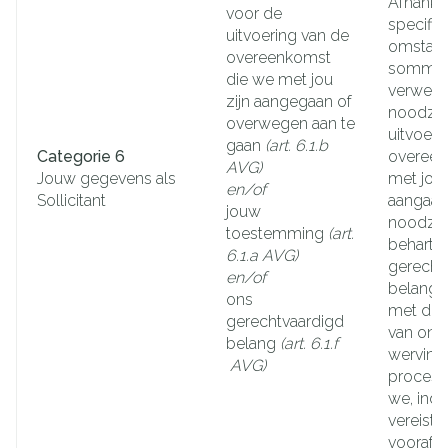
Afhankel
voor de
specifie
uitvoering van de
omstand
overeenkomst
sommig
die we met jou
verwerki
zijn aangegaan of
noodzak
overwegen aan te
uitvoeri
gaan
(art. 6.1.b
Categorie 6
overeen
AVG)
Jouw gegevens als
met jou 
en/of
Sollicitant
aangaan.
jouw
noodzake
toestemming
(art.
beharti
6.1.a AVG)
gerecht
en/of
belange
ons
met de 
gerechtvaardigd
van ons
belang
(art. 6.1.f
werving
AVG)
proces. 
we, indi
vereist,
voorafg