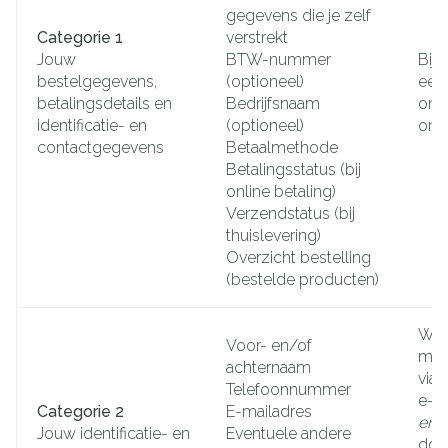
gegevens die je zelf
Categorie 1
verstrekt
Jouw
BTW-nummer
Bij 
bestelgegevens,
(optioneel)
een 
betalingsdetails en
Bedrijfsnaam
onze
identificatie- en
(optioneel)
onz
contactgegevens
Betaalmethode
Betalingsstatus (bij
online betaling)
Verzendstatus (bij
thuislevering)
Overzicht bestelling
(bestelde producten)
Wan
Voor- en/of
met
achternaam
via 
Telefoonnummer
e-m
Categorie 2
E-mailadres
en/
Jouw identificatie- en
Eventuele andere
doo