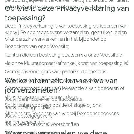
persoonsgegevens verwerken. Je blijft uiteraard ten allen
tijde de enige eigenaar van je persoonsgegevens.
Op wie is deze Privacyverklaring van
toepassing?
Deze Privacyverklaring is van toepassing op iedereen van
wie wij Persoonsgegevens verzamelen, gebruiken, delen
of anderszins verwerken, en in het bijzonder op:
Bezoekers van onze Website;
Klanten die een bestelling plaatsen via onze Website of
via onze Muurautomaat (afhankelijk wat van toepassing is);
(Vertegenwoordigers van) partners die met ons
Welke informatie kunnen we van
samenwerken in het kader van onze activiteiten;
(Vertegenwoordigers van) leveranciers van goederen of
jou verzamelen?
diensten waarop wij beroep doen;
Jouw identificatie- en contactdetails
Sollicitanten voor een positie of stage bij ons;
Jouw betalingsdetails
Alle Andere Personen van wie wij Persoonsgegevens
Jouw bestelgegevens
kunnen verwerken.
Jouw (elektronische) voorschriften
Waarom verzamelen we deze
Jouw accountgegevens