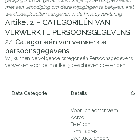
gewijzigd. In dat geval zullen we je op de hoogte stellen
met een uitnodiging om deze wijzigingen te bekijken, wat
we duidelijk zullen aangeven in de Privacyverklaring.
Artikel 2 – CATEGORIEËN VAN
VERWERKTE PERSOONSGEGEVENS
2.1
Categorieën van verwerkte
persoonsgegevens
Wij kunnen de volgende categorieën Persoonsgegevens
verwerken voor de in artikel 3 beschreven doeleinden:
Data Categorie
Details
Con
Voor- en achternaam
Adres
Telefoon
E-mailadres
Eventuele andere