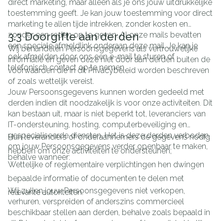
direct marketing, maar alleen als je ons jouw uitdrukkelijke
toestemming geeft. Je kan jouw toestemming voor direct
marketing te allen tijde intrekken, zonder kosten en
zonder een reden op te geven. Al onze mails bevatten
3.3 Doorgifte aan derden
een speciale afmeldlink onderaan deze mail. Je kan je
Wij behandelen Persoonsgegevens als vertrouwelijke
ook afmelden door ons een e-mail te sturen of
informatie en geven deze niet door aan derden buiten de
telefonisch contact op te nemen.
voorwaarden die in dit Privacybeleid worden beschreven
of zoals wettelijk vereist.
Jouw Persoonsgegevens kunnen worden gedeeld met
derden indien dit noodzakelijk is voor onze activiteiten. Dit
kan bestaan uit, maar is niet beperkt tot, leveranciers van
IT-ondersteuning, hosting, computerbeveiliging en
gespecialiseerde diensten. Het is deze derden verboden
Hun leveranciers of onderaannemers de gegevens nodig
om jouw Persoonsgegevens verder openbaar te maken,
hebben om onze activiteiten te ondersteunen;
behalve wanneer:
Wettelijke of reglementaire verplichtingen hen dwingen
bepaalde informatie of documenten te delen met
Wij zullen jouw Persoonsgegevens niet verkopen,
relevante autoriteiten.
verhuren, verspreiden of anderszins commercieel
beschikbaar stellen aan derden, behalve zoals bepaald in