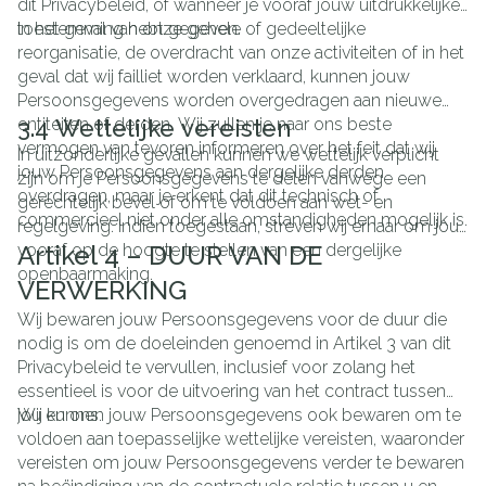
dit Privacybeleid, of wanneer je vooraf jouw uitdrukkelijke
toestemming hebt gegeven.
In het geval van onze gehele of gedeeltelijke
reorganisatie, de overdracht van onze activiteiten of in het
geval dat wij failliet worden verklaard, kunnen jouw
Persoonsgegevens worden overgedragen aan nieuwe
entiteiten of derden. Wij zullen je naar ons beste
3.4 Wettelijke vereisten
vermogen van tevoren informeren over het feit dat wij
In uitzonderlijke gevallen kunnen we wettelijk verplicht
jouw Persoonsgegevens aan dergelijke derden
zijn om je Persoonsgegevens te delen vanwege een
overdragen, maar je erkent dat dit technisch of
gerechtelijk bevel of om te voldoen aan wet- en
commercieel niet onder alle omstandigheden mogelijk is.
regelgeving. Indien toegestaan, streven wij ernaar om jou
vooraf op de hoogte te stellen van een dergelijke
Artikel 4 – DUUR VAN DE
openbaarmaking.
VERWERKING
Wij bewaren jouw Persoonsgegevens voor de duur die
nodig is om de doeleinden genoemd in Artikel 3 van dit
Privacybeleid te vervullen, inclusief voor zolang het
essentieel is voor de uitvoering van het contract tussen
jou en ons.
Wij kunnen jouw Persoonsgegevens ook bewaren om te
voldoen aan toepasselijke wettelijke vereisten, waaronder
vereisten om jouw Persoonsgegevens verder te bewaren