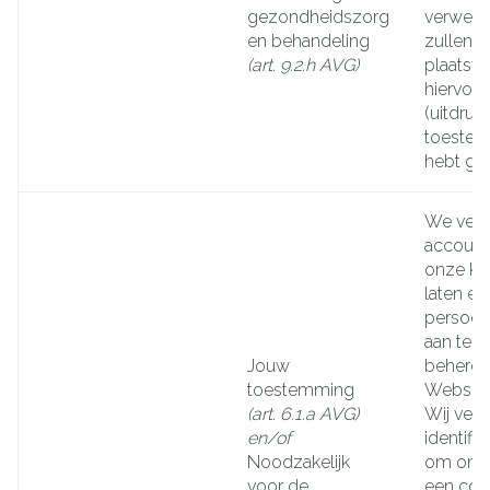
gezondheidszorg
verwerki
en behandeling
zullen e
(art. 9.2.h AVG)
plaatsvi
hiervoo
(uitdrukk
toestem
hebt ge
We ver
accoun
onze Kla
laten ee
persoon
aan te 
Jouw
beheren
toestemming
Website
(art. 6.1.a AVG)
Wij ver
en/of
identifi
Noodzakelijk
om onze
voor de
een cor