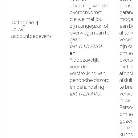
uitvoering van de
dienstve
overeenkomst
garande
die we met jou
mogelij
Categorie 4
zijn aangegaan of
een best
Jouw
overwegen aan te
af te ro
accountgegevens
gaan
verwerki
(art. 6.1.b AVG)
zijn dus
en
om een 
Noodzakelijk
overeen
voor de
met jou
verstrekking van
afgeslot
gezondheidszorg
afsluiten
en behandeling
te bren
(art. 9.2.h AVG)
verwerk
jouw
Persoo
om een
gezondh
behande
kunnen 