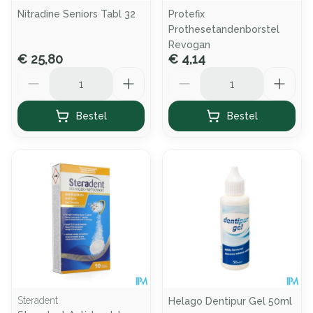
Nitradine Seniors Tabl 32
Protefix
Prothesetandenborstel
Revogan
€ 25,80
€ 4,14
Aantal
Aantal
Bestel
Bestel
Steradent
Helago Dentipur Gel 50ml