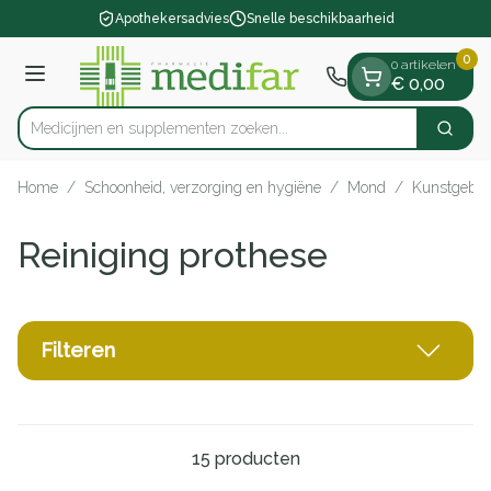
Dia 1 van 1
Ga naar de inhoud
Apothekersadvies
Snelle beschikbaarheid
0
0 artikelen
Menu
€ 0,00
Medicijnen en supplementen zoeken...
Zoek
Product, merk, categorie...
Home
/
Schoonheid, verzorging en hygiëne
/
Mond
/
Kunstgebit
Reiniging prothese
Filteren
15
producten