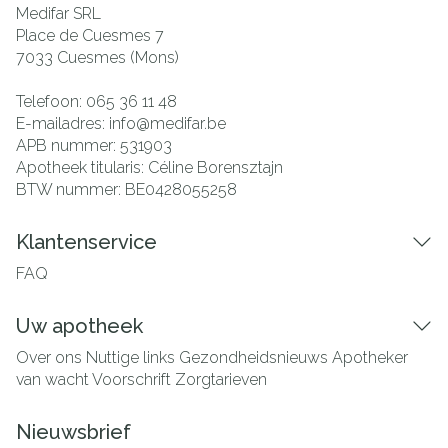
Medifar SRL
Place de Cuesmes 7
7033
Cuesmes (Mons)
Telefoon:
065 36 11 48
E-mailadres:
info@
medifar.be
APB nummer:
531903
Apotheek titularis:
Céline Borensztajn
BTW nummer:
BE0428055258
Klantenservice
FAQ
Uw apotheek
Over ons
Nuttige links
Gezondheidsnieuws
Apotheker
van wacht
Voorschrift
Zorgtarieven
Nieuwsbrief