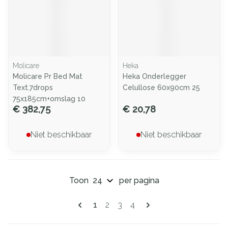
Molicare
Heka
Molicare Pr Bed Mat
Heka Onderlegger
Text.7drops
Celullose 60x90cm 25
75x185cm+omslag 10
€ 382,75
€ 20,78
Niet beschikbaar
Niet beschikbaar
Toon
per pagina
Pagina's
U lees momenteel pagina
Pagina
Pagina
Pagina
1
2
3
4