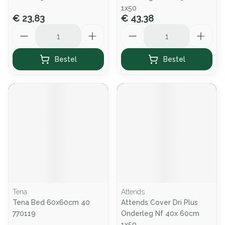
1x50
€ 23,83
€ 43,38
Aantal
Aantal
Bestel
Bestel
Tena
Attends
Tena Bed 60x60cm 40
Attends Cover Dri Plus
770119
Onderleg Nf 40x 60cm
1x50