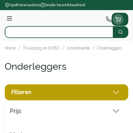
Ga naar de inhoud
Apothekersadvies
Snelle beschikbaarheid
Menu
Zoek
Product, merk, categorie...
Home
/
Thuiszorg en EHBO
/
Incontinentie
/
Onderleggers
Onderleggers
Filteren
Doorgaan naar productlijst
Prijs
filter