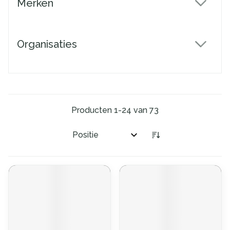
Merken
filter
Organisaties
filter
Producten
1
-
24
van
73
Sorteer op: