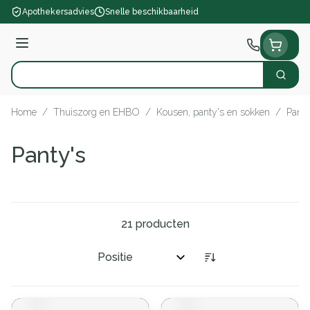
Ga naar de inhoud
Apothekersadvies
Snelle beschikbaarheid
Menu
Zoek
Product, merk, categorie...
Home
/
Thuiszorg en EHBO
/
Kousen, panty's en sokken
/
Panty
Panty's
21
producten
Sorteer op: