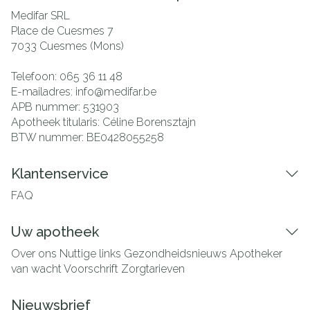
Medifar SRL
Place de Cuesmes 7
7033
Cuesmes (Mons)
Telefoon:
065 36 11 48
E-mailadres:
info@
medifar.be
APB nummer:
531903
Apotheek titularis:
Céline Borensztajn
BTW nummer:
BE0428055258
Klantenservice
FAQ
Uw apotheek
Over ons
Nuttige links
Gezondheidsnieuws
Apotheker
van wacht
Voorschrift
Zorgtarieven
Nieuwsbrief