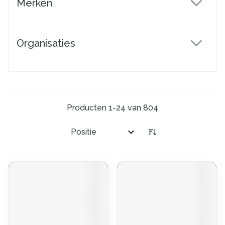
Merken
filter
Organisaties
filter
Producten
1
-
24
van
804
Sorteer op: