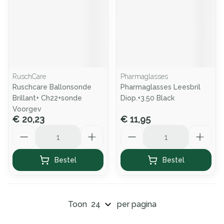
RuschCare
Pharmaglasses
Ruschcare Ballonsonde
Pharmaglasses Leesbril
Brillant+ Ch22+sonde
Diop.+3.50 Black
Voorgev
€ 20,23
€ 11,95
Aantal
Aantal
Bestel
Bestel
Toon
per pagina
Pagina's