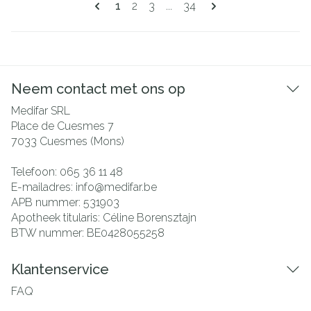
U lees momenteel pagina
Pagina
Pagina
Pagina
1
2
3
...
34
Neem contact met ons op
Medifar SRL
Place de Cuesmes 7
7033
Cuesmes (Mons)
Telefoon:
065 36 11 48
E-mailadres:
info@
medifar.be
APB nummer:
531903
Apotheek titularis:
Céline Borensztajn
BTW nummer:
BE0428055258
Klantenservice
FAQ