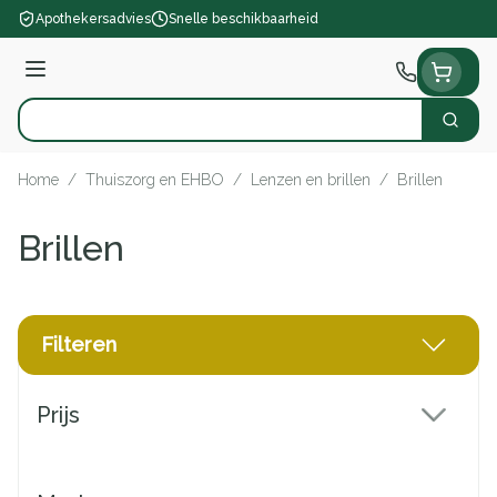
Ga naar de inhoud
Apothekersadvies
Snelle beschikbaarheid
Menu
Zoek
Product, merk, categorie...
Home
/
Thuiszorg en EHBO
/
Lenzen en brillen
/
Brillen
Brillen
Filteren
Doorgaan naar productlijst
Prijs
filter