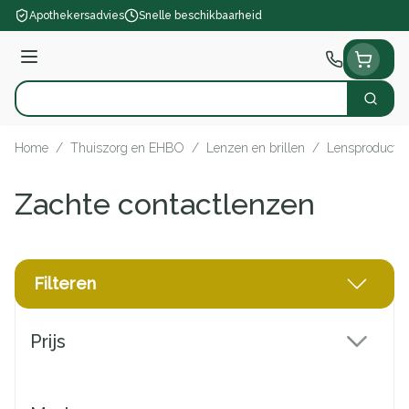
Ga naar de inhoud
Apothekersadvies
Snelle beschikbaarheid
Menu
Zoek
Product, merk, categorie...
Home
/
Thuiszorg en EHBO
/
Lenzen en brillen
/
Lensproducte
Zachte contactlenzen
Filteren
Doorgaan naar productlijst
Prijs
filter