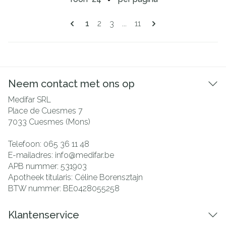
Pagina's
U lees momenteel pagina
Pagina
Pagina
Pagina
1
2
3
...
11
Neem contact met ons op
Medifar SRL
Place de Cuesmes 7
7033
Cuesmes (Mons)
Telefoon:
065 36 11 48
E-mailadres:
info@
medifar.be
APB nummer:
531903
Apotheek titularis:
Céline Borensztajn
BTW nummer:
BE0428055258
Klantenservice