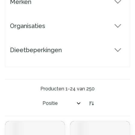
Merken
filter
Organisaties
filter
Dieetbeperkingen
filter
Producten
1
-
24
van
250
Sorteer op: