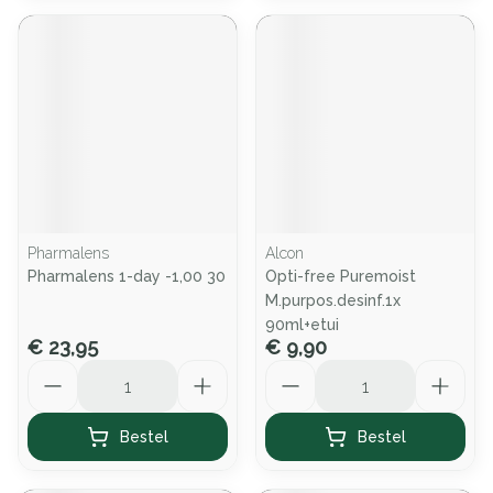
Pharmalens
Alcon
Pharmalens 1-day -1,00 30
Opti-free Puremoist
M.purpos.desinf.1x
90ml+etui
€ 23,95
€ 9,90
Aantal
Aantal
Bestel
Bestel