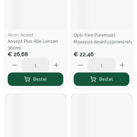
Alcon, Aosept
Opti-free Puremoist
Aosept Plus Alle Lenzen
M.purpos.desinf.1x300ml+etui
360ml
€ 26,68
€ 22,46
Aantal
Aantal
Bestel
Bestel